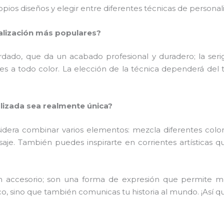
opios diseños y elegir entre diferentes técnicas de personal
nalización más populares?
do, que da un acabado profesional y duradero; la serigra
 a todo color. La elección de la técnica dependerá del t
izada sea realmente única?
idera combinar varios elementos: mezcla diferentes colo
aje. También puedes inspirarte en corrientes artísticas 
accesorio; son una forma de expresión que permite most
co, sino que también comunicas tu historia al mundo. ¡Así qu