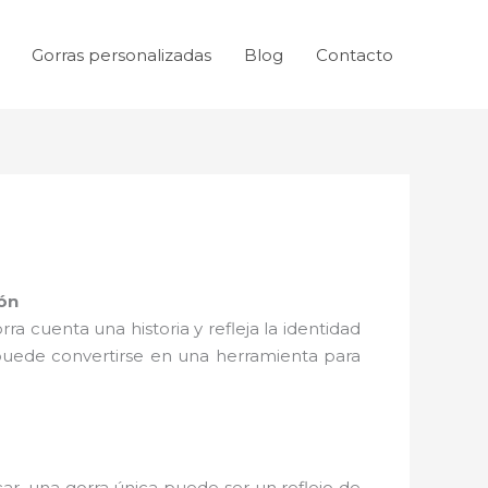
Gorras personalizadas
Blog
Contacto
ión
 cuenta una historia y refleja la identidad
puede convertirse en una herramienta para
ar, una gorra única puede ser un reflejo de