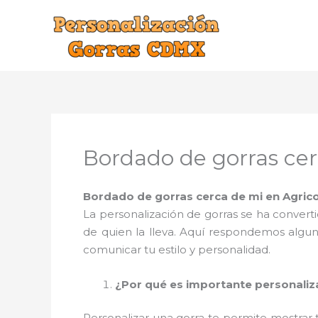
Ir
al
contenido
Bordado de gorras cer
Bordado de gorras cerca de mi en Agrico
La personalización de gorras se ha convert
de quien la lleva. Aquí respondemos algu
comunicar tu estilo y personalidad.
¿Por qué es importante personaliz
Personalizar una gorra te permite mostrar 