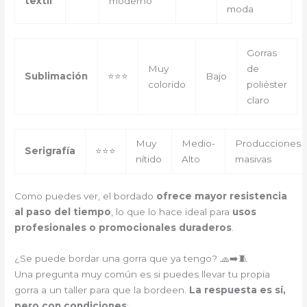
textil
moderno
moda
Gorras
Muy
de
Sublimación
⭐⭐⭐
Bajo
colorido
poliéster
claro
Muy
Medio-
Producciones
Serigrafía
⭐⭐⭐
nítido
Alto
masivas
Como puedes ver, el bordado
ofrece mayor resistencia
al paso del tiempo
, lo que lo hace ideal para
usos
profesionales o promocionales duraderos
.
¿Se puede bordar una gorra que ya tengo? 🧢➡️🧵
Una pregunta muy común es si puedes llevar tu propia
gorra a un taller para que la bordeen.
La respuesta es sí,
pero con condiciones
: