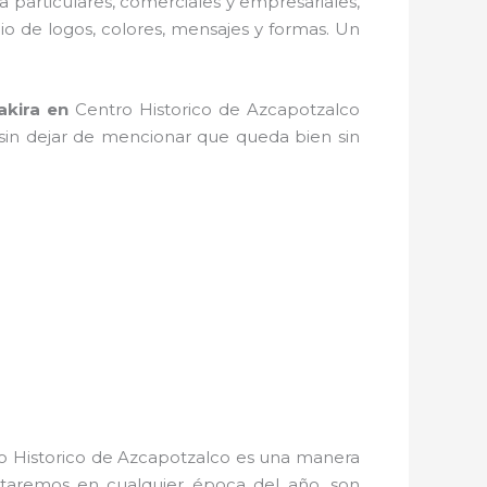
a particulares, comerciales y empresariales,
io de logos, colores, mensajes y formas. Un
akira
en
Centro Historico de Azcapotzalco
, sin dejar de mencionar que queda bien sin
o Historico de Azcapotzalco es una manera
rutaremos en cualquier época del año, son