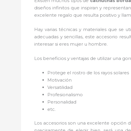
Existen muchos tipos de
cachuchas borda
diseños infinitos que inspiran y represent
excelente regalo que resulta positivo y llam
Hay varias técnicas y materiales que se ut
adecuadas y sencillas, este accesorio resu
interesar si eres mujer u hombre.
Los beneficios y ventajas de utilizar una gorr
Protege el rostro de los rayos solares
Motivación
Versatilidad
Profesionalismo
Personalidad
etc.
Los accesorios son una excelente opción d
precisamente de elegir bien, será una de