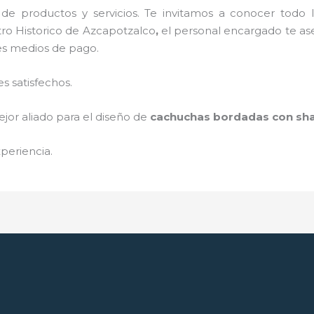
de productos y servicios. Te invitamos a conocer tod
ro Historico de Azcapotzalco
,
el personal encargado te ase
es medios de pago.
s satisfechos.
jor aliado para el diseño de
cachuchas bordadas con sha
periencia.