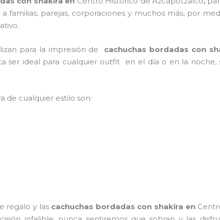
das con shakira en
Centro Historico de Azcapotzalco
,
par
an a familias, parejas, corporaciones y muchos más, por med
ativo.
ilizan para la impresión de
cachuchas bordadas con sh
lta ser ideal para cualquier outfit en el día o en la noche
a de cualquier estilo son:
e regalo y las
cachuchas bordadas con shakira
en
Centr
cisión infalible, nunca sentiremos que sobran y las disf