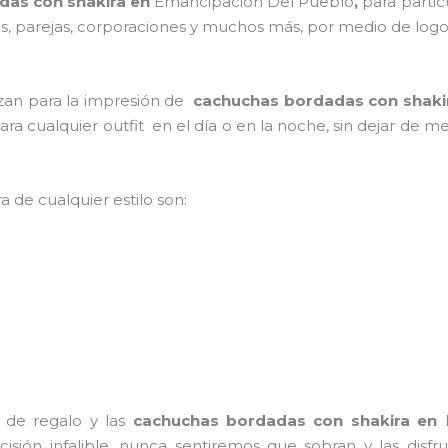
das con shakira en
Emancipacion Del Pueblo
,
para partic
lias, parejas, corporaciones y muchos más, por medio de log
lizan para la impresión de
cachuchas bordadas con shaki
 para cualquier outfit en el día o en la noche, sin dejar de 
a de cualquier estilo son:
 de regalo y las
cachuchas bordadas con shakira
en
cisión infalible, nunca sentiremos que sobran y las disf