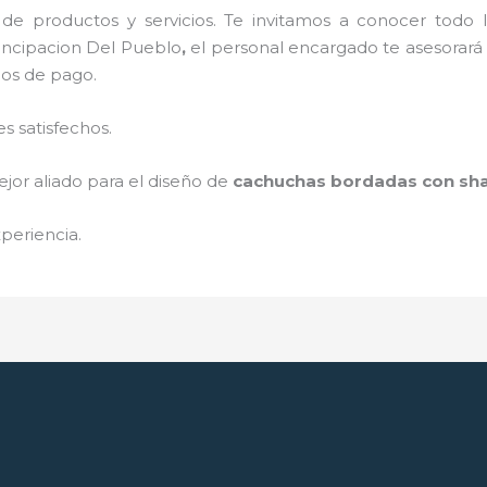
de productos y servicios. Te invitamos a conocer tod
ncipacion Del Pueblo
,
el personal encargado te asesorará d
ios de pago.
s satisfechos.
jor aliado para el diseño de
cachuchas bordadas con sha
periencia.