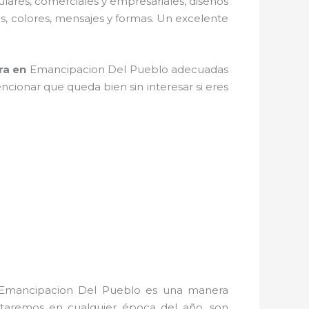
ulares, comerciales y empresariales, diseños
os, colores, mensajes y formas. Un excelente
ra
en
Emancipacion Del Pueblo adecuadas
mencionar que queda bien sin interesar si eres
Emancipacion Del Pueblo es una manera
rutaremos en cualquier época del año, son