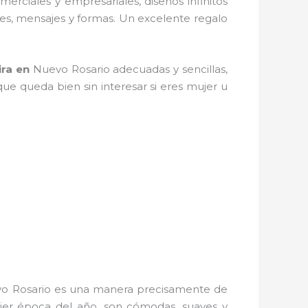
omerciales y empresariales, diseños infinitos
res, mensajes y formas. Un excelente regalo
ira
en
Nuevo Rosario adecuadas y sencillas,
que queda bien sin interesar si eres mujer u
o Rosario es una manera precisamente de
quier época del año, son cómodas, suaves y