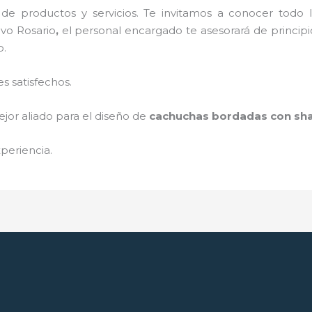
de productos y servicios. Te invitamos a conocer tod
vo Rosario
,
el personal encargado te asesorará de principio
o.
s satisfechos.
jor aliado para el diseño de
cachuchas bordadas con sha
periencia.