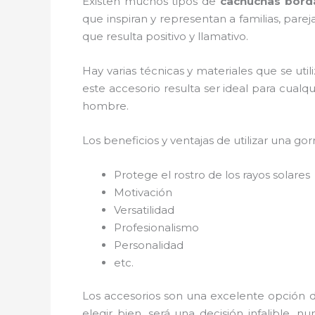
Existen muchos tipos de
cachuchas bord
que inspiran y representan a familias, par
que resulta positivo y llamativo.
Hay varias técnicas y materiales que se uti
este accesorio resulta ser ideal para cualq
hombre.
Los beneficios y ventajas de utilizar una gorr
Protege el rostro de los rayos solares
Motivación
Versatilidad
Profesionalismo
Personalidad
etc.
Los accesorios son una excelente opción d
elegir bien, será una decisión infalible,