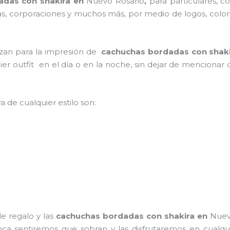
adas con shakira en
Nuevo Rosario
,
para particulares, c
ejas, corporaciones y muchos más, por medio de logos, colo
lizan para la impresión de
cachuchas bordadas con shak
uier outfit en el día o en la noche, sin dejar de mencionar 
a de cualquier estilo son:
e regalo y las
cachuchas bordadas con shakira
en
Nuev
 nunca sentiremos que sobran y las disfrutaremos en cual