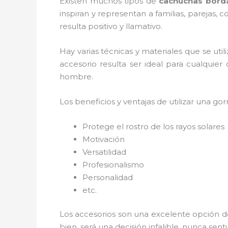
Existen muchos tipos de
cachuchas bord
inspiran y representan a familias, parejas
resulta positivo y llamativo.
Hay varias técnicas y materiales que se uti
accesorio resulta ser ideal para cualquier
hombre.
Los beneficios y ventajas de utilizar una gorr
Protege el rostro de los rayos solares
Motivación
Versatilidad
Profesionalismo
Personalidad
etc.
Los accesorios son una excelente opción d
bien, será una decisión infalible, nunca se