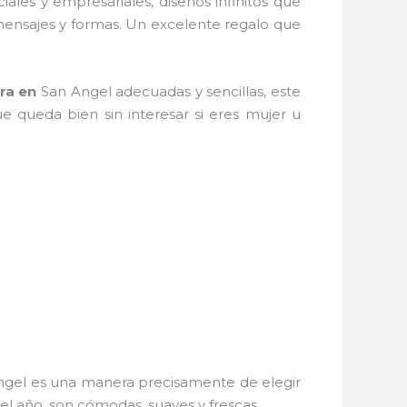
iales y empresariales, diseños infinitos que
 mensajes y formas. Un excelente regalo que
ra
en
San Angel adecuadas y sencillas, este
ue queda bien sin interesar si eres mujer u
ngel es una manera precisamente de elegir
el año, son cómodas, suaves y frescas.