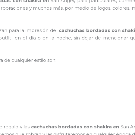
adas con shakira en
San Angel
,
para particulares, comerc
, corporaciones y muchos más, por medio de logos, colores,
lizan para la impresión de
cachuchas bordadas con shaki
 outfit en el día o en la noche, sin dejar de mencionar q
a de cualquier estilo son:
e regalo y las
cachuchas bordadas con shakira
en
San A
ntiremos que sobran y las disfrutaremos en cualquier época d