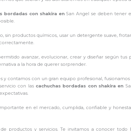
s bordadas con shakira
en
San Angel
se deben tener e
osible.
o, sin productos químicos, usar un detergente suave, frota
s correctamente.
rmitido avanzar, evolucionar, crear y diseñar según tus p
rnativa a la hora de querer sorprender.
s y contamos con un gran equipo profesional, fusionamos 
servicio con las
cachuchas bordadas con shakira
en
Sa
expectativas.
mportante en el mercado, cumplida, confiable y honesta,
de productos y servicios. Te invitamos a conocer tod