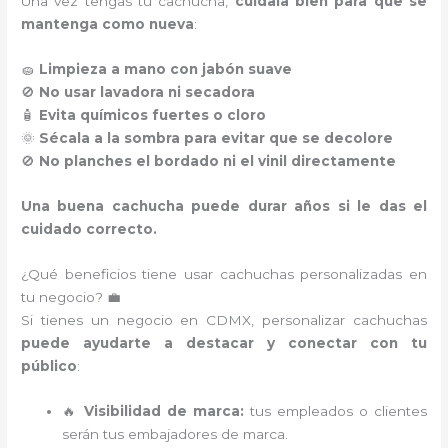
Una vez tengas tu cachucha,
cuídala bien para que se
mantenga como nueva
:
🧽
Limpieza a mano con jabón suave
🚫
No usar lavadora ni secadora
🧴
Evita químicos fuertes o cloro
🌞
Sécala a la sombra para evitar que se decolore
🚫
No planches el bordado ni el vinil directamente
Una buena cachucha puede durar años si le das el
cuidado correcto.
¿Qué beneficios tiene usar cachuchas personalizadas en
tu negocio? 💼
Si tienes un negocio en CDMX, personalizar cachuchas
puede ayudarte a destacar y conectar con tu
público
:
🔥
Visibilidad de marca:
tus empleados o clientes
serán tus embajadores de marca.