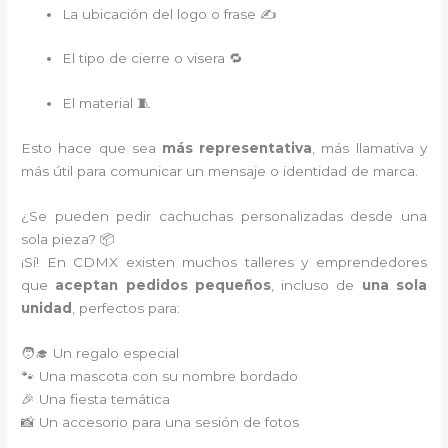
La ubicación del logo o frase ✍️
El tipo de cierre o visera 🔁
El material 🧵
Esto hace que sea
más representativa
, más llamativa y
más útil para comunicar un mensaje o identidad de marca.
¿Se pueden pedir cachuchas personalizadas desde una
sola pieza? 📦
¡Sí! En CDMX existen muchos talleres y emprendedores
que
aceptan pedidos pequeños
, incluso de
una sola
unidad
, perfectos para:
🧑‍🎓 Un regalo especial
🐾 Una mascota con su nombre bordado
🎉 Una fiesta temática
📸 Un accesorio para una sesión de fotos