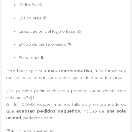
El diseño 🎨
Los colores 🌈
La ubicación del logo o frase ✍️
El tipo de cierre o visera 🔁
El material 🧵
Esto hace que sea
más representativa
, más llamativa y
más útil para comunicar un mensaje o identidad de marca.
¿Se pueden pedir cachuchas personalizadas desde una
sola pieza? 📦
¡Sí! En CDMX existen muchos talleres y emprendedores
que
aceptan pedidos pequeños
, incluso de
una sola
unidad
, perfectos para:
🧑‍🎓 Un regalo especial