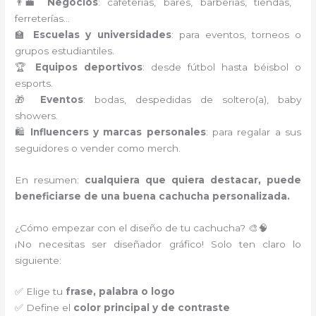
👨‍💼
Negocios
: cafeterías, bares, barberías, tiendas,
ferreterías…
🏫
Escuelas y universidades
: para eventos, torneos o
grupos estudiantiles.
🏆
Equipos deportivos
: desde fútbol hasta béisbol o
esports.
🎁
Eventos
: bodas, despedidas de soltero(a), baby
showers.
🛍️
Influencers y marcas personales
: para regalar a sus
seguidores o vender como merch.
En resumen:
cualquiera que quiera destacar, puede
beneficiarse de una buena cachucha personalizada.
¿Cómo empezar con el diseño de tu cachucha? 🎨🧠
¡No necesitas ser diseñador gráfico! Solo ten claro lo
siguiente:
✅ Elige tu
frase, palabra o logo
✅ Define el
color principal y de contraste