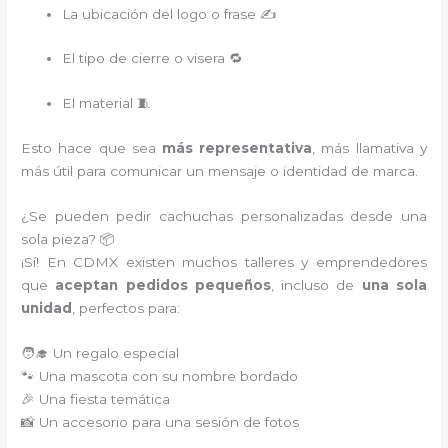
La ubicación del logo o frase ✍️
El tipo de cierre o visera 🔁
El material 🧵
Esto hace que sea
más representativa
, más llamativa y
más útil para comunicar un mensaje o identidad de marca.
¿Se pueden pedir cachuchas personalizadas desde una
sola pieza? 📦
¡Sí! En CDMX existen muchos talleres y emprendedores
que
aceptan pedidos pequeños
, incluso de
una sola
unidad
, perfectos para:
🧑‍🎓 Un regalo especial
🐾 Una mascota con su nombre bordado
🎉 Una fiesta temática
📸 Un accesorio para una sesión de fotos