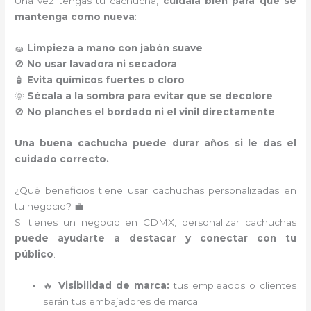
Una vez tengas tu cachucha,
cuídala bien para que se
mantenga como nueva
:
🧽
Limpieza a mano con jabón suave
🚫
No usar lavadora ni secadora
🧴
Evita químicos fuertes o cloro
🌞
Sécala a la sombra para evitar que se decolore
🚫
No planches el bordado ni el vinil directamente
Una buena cachucha puede durar años si le das el
cuidado correcto.
¿Qué beneficios tiene usar cachuchas personalizadas en
tu negocio? 💼
Si tienes un negocio en CDMX, personalizar cachuchas
puede ayudarte a destacar y conectar con tu
público
:
🔥
Visibilidad de marca:
tus empleados o clientes
serán tus embajadores de marca.