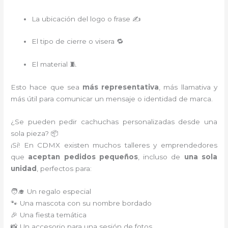
La ubicación del logo o frase ✍️
El tipo de cierre o visera 🔁
El material 🧵
Esto hace que sea
más representativa
, más llamativa y
más útil para comunicar un mensaje o identidad de marca.
¿Se pueden pedir cachuchas personalizadas desde una
sola pieza? 📦
¡Sí! En CDMX existen muchos talleres y emprendedores
que
aceptan pedidos pequeños
, incluso de
una sola
unidad
, perfectos para:
🧑‍🎓 Un regalo especial
🐾 Una mascota con su nombre bordado
🎉 Una fiesta temática
📸 Un accesorio para una sesión de fotos