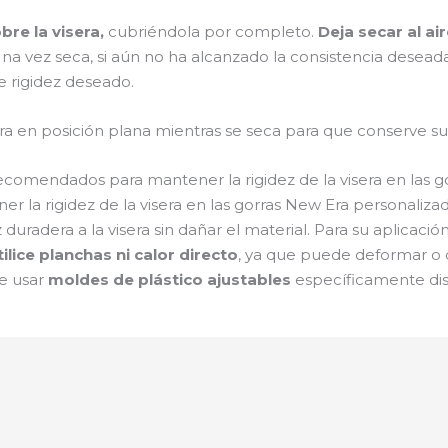
re la visera,
cubriéndola por completo.
Deja secar al air
Una vez seca, si aún no ha alcanzado la consistencia desea
de rigidez deseado.
 en posición plana mientras se seca para que conserve su 
recomendados para mantener la rigidez de la visera en las 
er la rigidez de la visera en las gorras New Era personaliza
z duradera a la visera sin dañar el material. Para su aplicac
ilice planchas ni calor directo
, ya que puede deformar o d
le usar
moldes de plástico ajustables
específicamente dis