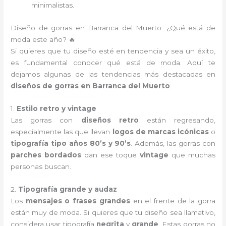
minimalistas.
Diseño de gorras en Barranca del Muerto: ¿Qué está de
moda este año? 🔥
Si quieres que tu diseño esté en tendencia y sea un éxito,
es fundamental conocer qué está de moda. Aquí te
dejamos algunas de las tendencias más destacadas en
diseños de gorras en Barranca del Muerto
:
1.
Estilo retro y vintage
Las gorras con
diseños retro
están regresando,
especialmente las que llevan
logos de marcas icónicas
o
tipografía tipo años 80’s y 90’s
. Además, las gorras con
parches bordados
dan ese toque
vintage
que muchas
personas buscan.
2.
Tipografía grande y audaz
Los
mensajes o frases grandes
en el frente de la gorra
están muy de moda. Si quieres que tu diseño sea llamativo,
considera usar tipografía
negrita
y
grande
. Estas gorras no