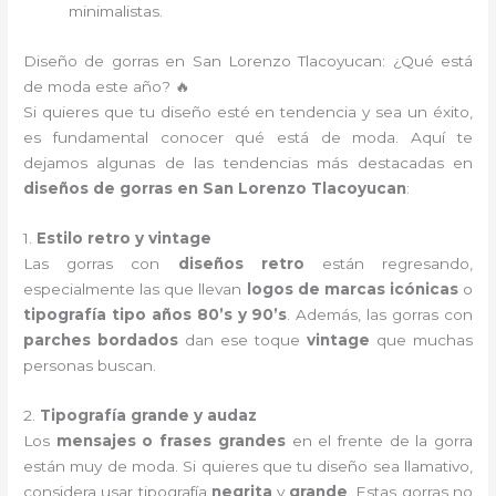
minimalistas.
Diseño de gorras en San Lorenzo Tlacoyucan: ¿Qué está
de moda este año? 🔥
Si quieres que tu diseño esté en tendencia y sea un éxito,
es fundamental conocer qué está de moda. Aquí te
dejamos algunas de las tendencias más destacadas en
diseños de gorras en San Lorenzo Tlacoyucan
:
1.
Estilo retro y vintage
Las gorras con
diseños retro
están regresando,
especialmente las que llevan
logos de marcas icónicas
o
tipografía tipo años 80’s y 90’s
. Además, las gorras con
parches bordados
dan ese toque
vintage
que muchas
personas buscan.
2.
Tipografía grande y audaz
Los
mensajes o frases grandes
en el frente de la gorra
están muy de moda. Si quieres que tu diseño sea llamativo,
considera usar tipografía
negrita
y
grande
. Estas gorras no