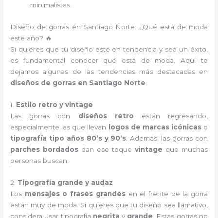
minimalistas.
Diseño de gorras en Santiago Norte: ¿Qué está de moda
este año? 🔥
Si quieres que tu diseño esté en tendencia y sea un éxito,
es fundamental conocer qué está de moda. Aquí te
dejamos algunas de las tendencias más destacadas en
diseños de gorras en Santiago Norte
:
1.
Estilo retro y vintage
Las gorras con
diseños retro
están regresando,
especialmente las que llevan
logos de marcas icónicas
o
tipografía tipo años 80’s y 90’s
. Además, las gorras con
parches bordados
dan ese toque
vintage
que muchas
personas buscan.
2.
Tipografía grande y audaz
Los
mensajes o frases grandes
en el frente de la gorra
están muy de moda. Si quieres que tu diseño sea llamativo,
considera usar tipografía
negrita
y
grande
. Estas gorras no