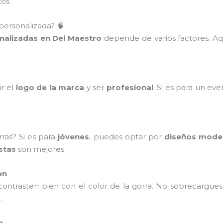
tos
personalizada? 🧠
nalizadas en Del Maestro
depende de varios factores. Aq
ir el
logo de la marca
y ser
profesional
. Si es para un ev
ras? Si es para
jóvenes
, puedes optar por
diseños mode
stas
son mejores.
en
ontrasten bien con el color de la gorra. No sobrecargues
a
.
o