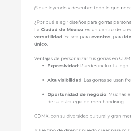
¡Sigue leyendo y descubre todo lo que neces
¿Por qué elegir diseños para gorras persona
La
Ciudad de México
es un centro de crea
versatilidad
. Ya sea para
eventos
, para
id
único
.
Ventajas de personalizar tus gorras en CDM
Expresividad
: Puedes incluir tu logo,
Alta visibilidad
: Las gorras se usan f
Oportunidad de negocio
: Muchas e
de su estrategia de merchandising.
CDMX, con su diversidad cultural y gran merc
¿Qué tipo de diseños puedo crear para mis g