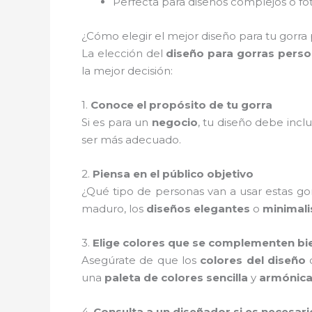
Perfecta para diseños complejos o fo
¿Cómo elegir el mejor diseño para tu gorra 
La elección del
diseño para gorras perso
la mejor decisión:
1.
Conoce el propósito de tu gorra
Si es para un
negocio
, tu diseño debe inclu
ser más adecuado.
2.
Piensa en el público objetivo
¿Qué tipo de personas van a usar estas gor
maduro, los
diseños elegantes
o
minimali
3.
Elige colores que se complementen bi
Asegúrate de que los
colores del diseño
c
una
paleta de colores sencilla
y
armónic
4.
Consulta a un diseñador si es necesari