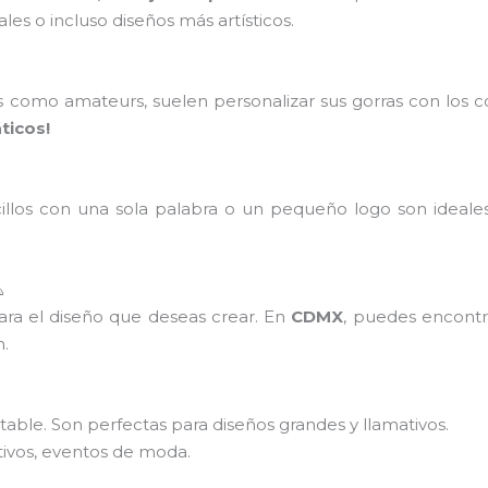
es o incluso diseños más artísticos.
s como amateurs, suelen personalizar sus gorras con los 
ticos!
cillos con una sola palabra o un pequeño logo son ideale

ra el diseño que deseas crear. En
CDMX
, puedes encontra
n.
stable. Son perfectas para diseños grandes y llamativos.
tivos, eventos de moda.