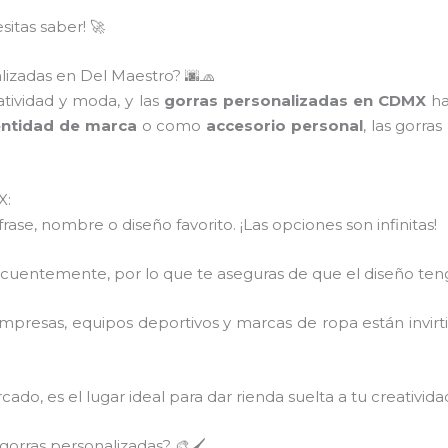
itas saber! 🚀
lizadas en Del Maestro? 🌆🧢
tividad y moda, y las
gorras personalizadas en CDMX
ha
entidad de marca
o como
accesorio personal
, las gorra
X:
 frase, nombre o diseño favorito. ¡Las opciones son infinitas!
recuentemente, por lo que te aseguras de que el diseño ten
mpresas, equipos deportivos y marcas de ropa están invir
ado, es el lugar ideal para dar rienda suelta a tu creativid
orras personalizadas? 🎨🖌️