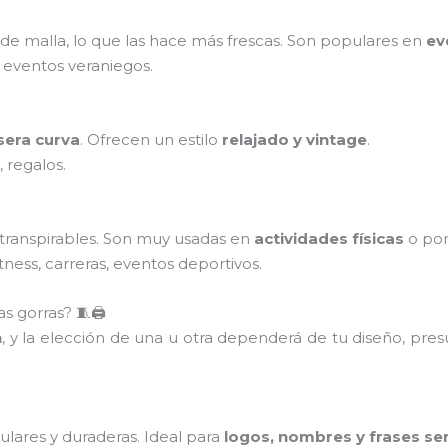
 de malla, lo que las hace más frescas. Son populares en
ev
 eventos veraniegos.
sera curva
. Ofrecen un estilo
relajado y vintage
.
, regalos.
 transpirables. Son muy usadas en
actividades físicas
o po
tness, carreras, eventos deportivos.
s gorras? 🧵🖨️
n
, y la elección de una u otra dependerá de tu diseño, pre
lares y duraderas. Ideal para
logos, nombres y frases sen