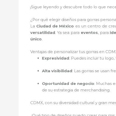
¡Sigue leyendo y descubre todo lo que neces
¿Por qué elegir diseños para gorras person
La
Ciudad de México
es un centro de crea
versatilidad
. Ya sea para
eventos
, para
id
único
.
Ventajas de personalizar tus gorras en CDM
Expresividad
: Puedes incluir tu logo,
Alta visibilidad
: Las gorras se usan f
Oportunidad de negocio
: Muchas e
de su estrategia de merchandising.
CDMX, con su diversidad cultural y gran merc
¿Qué tipo de diseños puedo crear para mis g