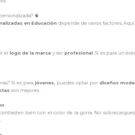
tos
personalizada? 🧠
nalizadas en Educación
depende de varios factores. Aquí
ir el
logo de la marca
y ser
profesional
. Si es para un ev
ras? Si es para
jóvenes
, puedes optar por
diseños mode
stas
son mejores.
en
ontrasten bien con el color de la gorra. No sobrecargues
a
.
o