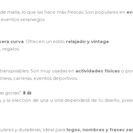
 de malla, lo que las hace más frescas. Son populares en
ev
 eventos veraniegos.
sera curva
. Ofrecen un estilo
relajado y vintage
.
, regalos.
 transpirables. Son muy usadas en
actividades físicas
o po
tness, carreras, eventos deportivos.
s gorras? 🧵🖨️
n
, y la elección de una u otra dependerá de tu diseño, pre
lares y duraderas. Ideal para
logos, nombres y frases sen