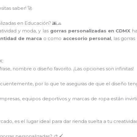
itas saber! 🚀
alizadas en Educación? 🌆🧢
tividad y moda, y las
gorras personalizadas en CDMX
ha
entidad de marca
o como
accesorio personal
, las gorra
X:
 frase, nombre o diseño favorito. ¡Las opciones son infinitas!
recuentemente, por lo que te aseguras de que el diseño ten
mpresas, equipos deportivos y marcas de ropa están invir
ado, es el lugar ideal para dar rienda suelta a tu creativid
orras personalizadas? 🎨🖌️