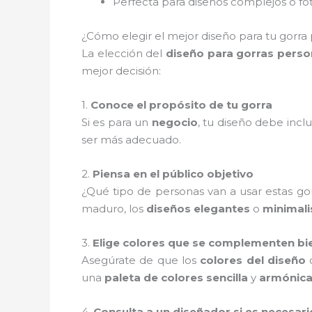
Perfecta para diseños complejos o fo
¿Cómo elegir el mejor diseño para tu gorra 
La elección del
diseño para gorras perso
mejor decisión:
1.
Conoce el propósito de tu gorra
Si es para un
negocio
, tu diseño debe inclu
ser más adecuado.
2.
Piensa en el público objetivo
¿Qué tipo de personas van a usar estas gor
maduro, los
diseños elegantes
o
minimali
3.
Elige colores que se complementen bi
Asegúrate de que los
colores del diseño
c
una
paleta de colores sencilla
y
armónic
4.
Consulta a un diseñador si es necesari