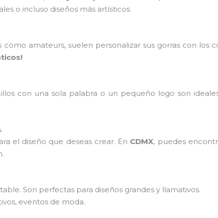
es o incluso diseños más artísticos.
s como amateurs, suelen personalizar sus gorras con los 
ticos!
cillos con una sola palabra o un pequeño logo son ideale

ra el diseño que deseas crear. En
CDMX
, puedes encontra
n.
stable. Son perfectas para diseños grandes y llamativos.
tivos, eventos de moda.