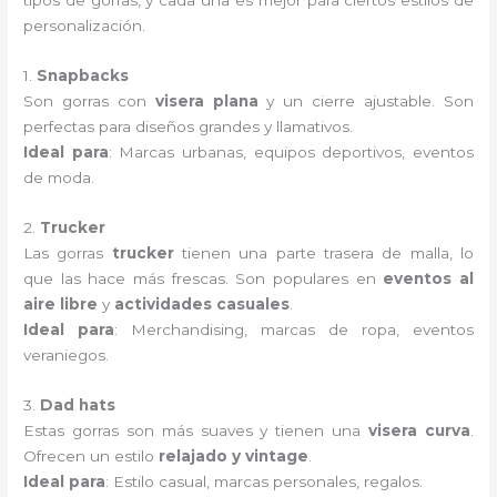
tipos de gorras, y cada una es mejor para ciertos estilos de
personalización.
1.
Snapbacks
Son gorras con
visera plana
y un cierre ajustable. Son
perfectas para diseños grandes y llamativos.
Ideal para
: Marcas urbanas, equipos deportivos, eventos
de moda.
2.
Trucker
Las gorras
trucker
tienen una parte trasera de malla, lo
que las hace más frescas. Son populares en
eventos al
aire libre
y
actividades casuales
.
Ideal para
: Merchandising, marcas de ropa, eventos
veraniegos.
3.
Dad hats
Estas gorras son más suaves y tienen una
visera curva
.
Ofrecen un estilo
relajado y vintage
.
Ideal para
: Estilo casual, marcas personales, regalos.