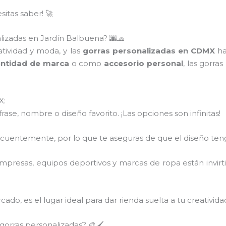
itas saber! 🚀
alizadas en Jardín Balbuena? 🌆🧢
tividad y moda, y las
gorras personalizadas en CDMX
ha
entidad de marca
o como
accesorio personal
, las gorra
X:
 frase, nombre o diseño favorito. ¡Las opciones son infinitas!
recuentemente, por lo que te aseguras de que el diseño ten
mpresas, equipos deportivos y marcas de ropa están invir
ado, es el lugar ideal para dar rienda suelta a tu creativid
orras personalizadas? 🎨🖌️