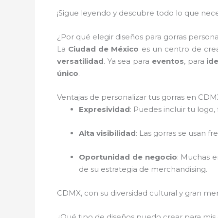
¡Sigue leyendo y descubre todo lo que neces
¿Por qué elegir diseños para gorras person
La
Ciudad de México
es un centro de crea
versatilidad
. Ya sea para
eventos
, para
id
único
.
Ventajas de personalizar tus gorras en CDM
Expresividad
: Puedes incluir tu logo,
Alta visibilidad
: Las gorras se usan f
Oportunidad de negocio
: Muchas e
de su estrategia de merchandising.
CDMX, con su diversidad cultural y gran merc
¿Qué tipo de diseños puedo crear para mis g