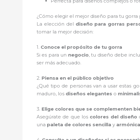
Perfecta para diseños complejos o fo
¿Cómo elegir el mejor diseño para tu gorra 
La elección del
diseño para gorras pers
tomar la mejor decisión:
1.
Conoce el propósito de tu gorra
Si es para un
negocio
, tu diseño debe inclu
ser más adecuado.
2.
Piensa en el público objetivo
¿Qué tipo de personas van a usar estas gor
maduro, los
diseños elegantes
o
minimali
3.
Elige colores que se complementen bi
Asegúrate de que los
colores del diseño
c
una
paleta de colores sencilla
y
armónic
4.
Consulta a un diseñador si es necesari