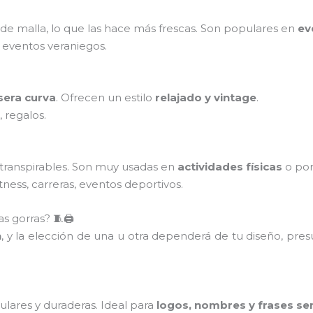
 de malla, lo que las hace más frescas. Son populares en
ev
 eventos veraniegos.
sera curva
. Ofrecen un estilo
relajado y vintage
.
, regalos.
 transpirables. Son muy usadas en
actividades físicas
o po
tness, carreras, eventos deportivos.
s gorras? 🧵🖨️
n
, y la elección de una u otra dependerá de tu diseño, pre
lares y duraderas. Ideal para
logos, nombres y frases sen