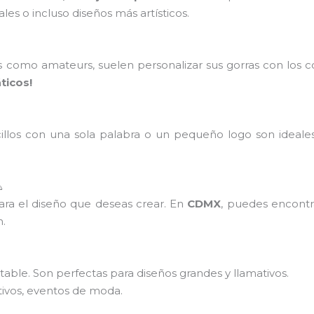
es o incluso diseños más artísticos.
s como amateurs, suelen personalizar sus gorras con los 
ticos!
cillos con una sola palabra o un pequeño logo son ideale

ra el diseño que deseas crear. En
CDMX
, puedes encontra
n.
stable. Son perfectas para diseños grandes y llamativos.
tivos, eventos de moda.