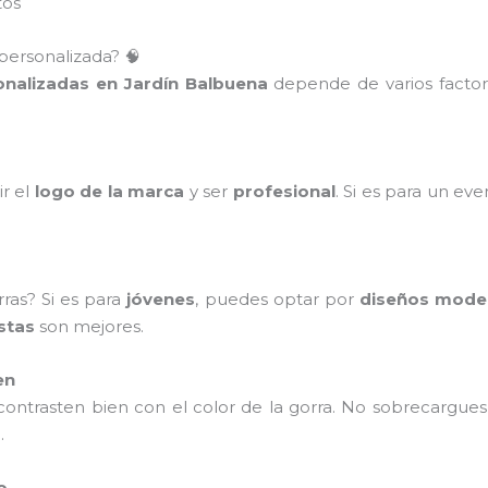
tos
personalizada? 🧠
onalizadas en Jardín Balbuena
depende de varios factor
ir el
logo de la marca
y ser
profesional
. Si es para un ev
ras? Si es para
jóvenes
, puedes optar por
diseños mode
stas
son mejores.
en
ontrasten bien con el color de la gorra. No sobrecargues
a
.
o