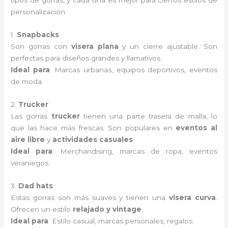
tipos de gorras, y cada una es mejor para ciertos estilos de
personalización.
1.
Snapbacks
Son gorras con
visera plana
y un cierre ajustable. Son
perfectas para diseños grandes y llamativos.
Ideal para
: Marcas urbanas, equipos deportivos, eventos
de moda.
2.
Trucker
Las gorras
trucker
tienen una parte trasera de malla, lo
que las hace más frescas. Son populares en
eventos al
aire libre
y
actividades casuales
.
Ideal para
: Merchandising, marcas de ropa, eventos
veraniegos.
3.
Dad hats
Estas gorras son más suaves y tienen una
visera curva
.
Ofrecen un estilo
relajado y vintage
.
Ideal para
: Estilo casual, marcas personales, regalos.