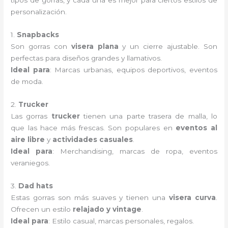
tipos de gorras, y cada una es mejor para ciertos estilos de
personalización.
1.
Snapbacks
Son gorras con
visera plana
y un cierre ajustable. Son
perfectas para diseños grandes y llamativos.
Ideal para
: Marcas urbanas, equipos deportivos, eventos
de moda.
2.
Trucker
Las gorras
trucker
tienen una parte trasera de malla, lo
que las hace más frescas. Son populares en
eventos al
aire libre
y
actividades casuales
.
Ideal para
: Merchandising, marcas de ropa, eventos
veraniegos.
3.
Dad hats
Estas gorras son más suaves y tienen una
visera curva
.
Ofrecen un estilo
relajado y vintage
.
Ideal para
: Estilo casual, marcas personales, regalos.