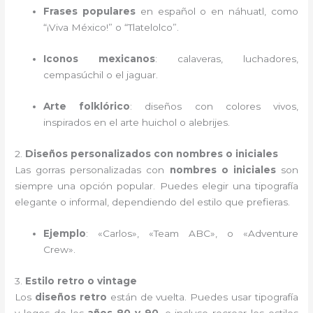
Frases populares
en español o en náhuatl, como
“¡Viva México!” o “Tlatelolco”.
Iconos mexicanos
: calaveras, luchadores,
cempasúchil o el jaguar.
Arte folklórico
: diseños con colores vivos,
inspirados en el arte huichol o alebrijes.
2.
Diseños personalizados con nombres o iniciales
Las gorras personalizadas con
nombres o iniciales
son
siempre una opción popular. Puedes elegir una tipografía
elegante o informal, dependiendo del estilo que prefieras.
Ejemplo
: «Carlos», «Team ABC», o «Adventure
Crew».
3.
Estilo retro o vintage
Los
diseños retro
están de vuelta. Puedes usar tipografía
y logos de los
años 80 y 90
, o incluso recrear los estilos