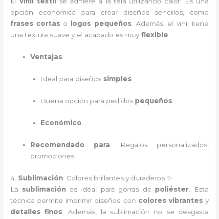
El
vinil textil
se adhiere a la tela utilizando calor. Es una
opción económica para crear diseños sencillos, como
frases cortas
o
logos pequeños
. Además, el vinil tiene
una textura suave y el acabado es muy
flexible
.
Ventajas
:
Ideal para diseños
simples
.
Buena opción para pedidos
pequeños
.
Económico
.
Recomendado para
: Regalos personalizados,
promociones.
4.
Sublimación
: Colores brillantes y duraderos ✨
La
sublimación
es ideal para gorras de
poliéster
. Esta
técnica permite imprimir diseños con
colores vibrantes
y
detalles finos
. Además, la sublimación no se desgasta