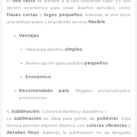
El
vinil textil
se adhiere a la tela utilizando calor. Es una
opción económica para crear diseños sencillos, como
frases cortas
o
logos pequeños
. Además, el vinil tiene
una textura suave y el acabado es muy
flexible
.
Ventajas
:
Ideal para diseños
simples
.
Buena opción para pedidos
pequeños
.
Económico
.
Recomendado para
: Regalos personalizados,
promociones.
4.
Sublimación
: Colores brillantes y duraderos ✨
La
sublimación
es ideal para gorras de
poliéster
. Esta
técnica permite imprimir diseños con
colores vibrantes
y
detalles finos
. Además, la sublimación no se desgasta