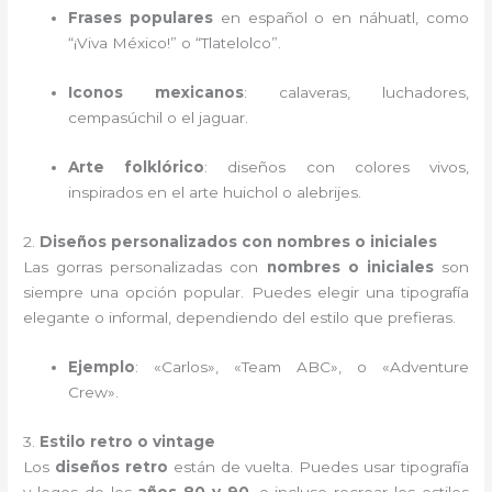
Frases populares
en español o en náhuatl, como
“¡Viva México!” o “Tlatelolco”.
Iconos mexicanos
: calaveras, luchadores,
cempasúchil o el jaguar.
Arte folklórico
: diseños con colores vivos,
inspirados en el arte huichol o alebrijes.
2.
Diseños personalizados con nombres o iniciales
Las gorras personalizadas con
nombres o iniciales
son
siempre una opción popular. Puedes elegir una tipografía
elegante o informal, dependiendo del estilo que prefieras.
Ejemplo
: «Carlos», «Team ABC», o «Adventure
Crew».
3.
Estilo retro o vintage
Los
diseños retro
están de vuelta. Puedes usar tipografía
y logos de los
años 80 y 90
, o incluso recrear los estilos