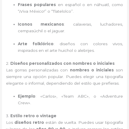
Frases populares
en español o en náhuatl, como
“¡Viva México!” o “Tlatelolco”.
Iconos mexicanos
: calaveras, luchadores,
cempasúchil o el jaguar.
Arte folklórico
: diseños con colores vivos,
inspirados en el arte huichol o alebrijes.
2.
Diseños personalizados con nombres o iniciales
Las gorras personalizadas con
nombres o iniciales
son
siempre una opción popular. Puedes elegir una tipografía
elegante o informal, dependiendo del estilo que prefieras.
Ejemplo
: «Carlos», «Team ABC», o «Adventure
Crew».
3.
Estilo retro o vintage
Los
diseños retro
están de vuelta. Puedes usar tipografía
y logos de los
años 80 y 90
, o incluso recrear los estilos