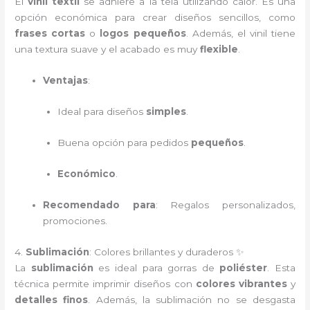
El
vinil textil
se adhiere a la tela utilizando calor. Es una
opción económica para crear diseños sencillos, como
frases cortas
o
logos pequeños
. Además, el vinil tiene
una textura suave y el acabado es muy
flexible
.
Ventajas
:
Ideal para diseños
simples
.
Buena opción para pedidos
pequeños
.
Económico
.
Recomendado para
: Regalos personalizados,
promociones.
4.
Sublimación
: Colores brillantes y duraderos ✨
La
sublimación
es ideal para gorras de
poliéster
. Esta
técnica permite imprimir diseños con
colores vibrantes
y
detalles finos
. Además, la sublimación no se desgasta