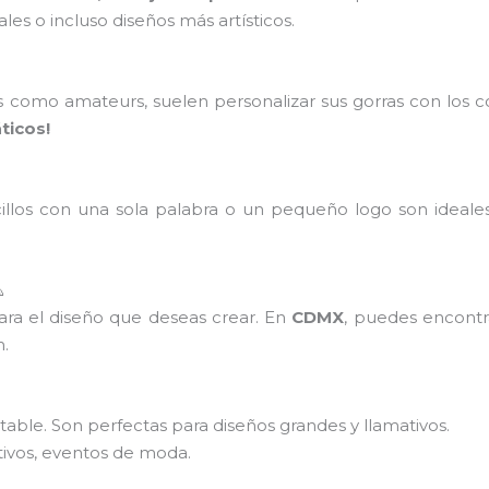
es o incluso diseños más artísticos.
s como amateurs, suelen personalizar sus gorras con los 
ticos!
cillos con una sola palabra o un pequeño logo son ideale

ra el diseño que deseas crear. En
CDMX
, puedes encontra
n.
stable. Son perfectas para diseños grandes y llamativos.
tivos, eventos de moda.