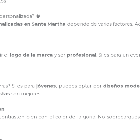
tos
personalizada? 🧠
nalizadas en Santa Martha
depende de varios factores. A
ir el
logo de la marca
y ser
profesional
. Si es para un ev
ras? Si es para
jóvenes
, puedes optar por
diseños mode
stas
son mejores.
en
ontrasten bien con el color de la gorra. No sobrecargues
a
.
o