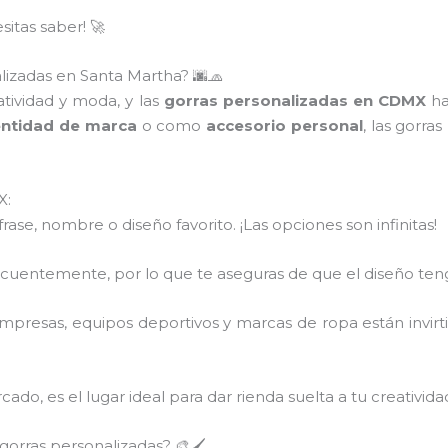
itas saber! 🚀
lizadas en Santa Martha? 🌆🧢
tividad y moda, y las
gorras personalizadas en CDMX
ha
entidad de marca
o como
accesorio personal
, las gorra
X:
 frase, nombre o diseño favorito. ¡Las opciones son infinitas!
recuentemente, por lo que te aseguras de que el diseño ten
mpresas, equipos deportivos y marcas de ropa están invir
ado, es el lugar ideal para dar rienda suelta a tu creativid
orras personalizadas? 🎨🖌️