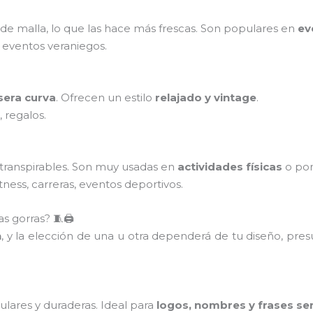
 de malla, lo que las hace más frescas. Son populares en
ev
 eventos veraniegos.
sera curva
. Ofrecen un estilo
relajado y vintage
.
, regalos.
 transpirables. Son muy usadas en
actividades físicas
o po
tness, carreras, eventos deportivos.
s gorras? 🧵🖨️
n
, y la elección de una u otra dependerá de tu diseño, pre
lares y duraderas. Ideal para
logos, nombres y frases sen