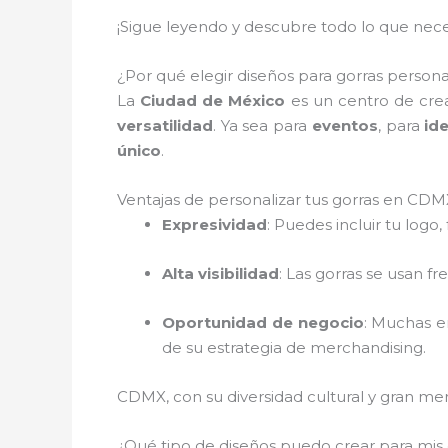
¡Sigue leyendo y descubre todo lo que neces
¿Por qué elegir diseños para gorras persona
La
Ciudad de México
es un centro de crea
versatilidad
. Ya sea para
eventos
, para
id
único
.
Ventajas de personalizar tus gorras en CDM
Expresividad
: Puedes incluir tu logo,
Alta visibilidad
: Las gorras se usan f
Oportunidad de negocio
: Muchas e
de su estrategia de merchandising.
CDMX, con su diversidad cultural y gran merc
¿Qué tipo de diseños puedo crear para mis g