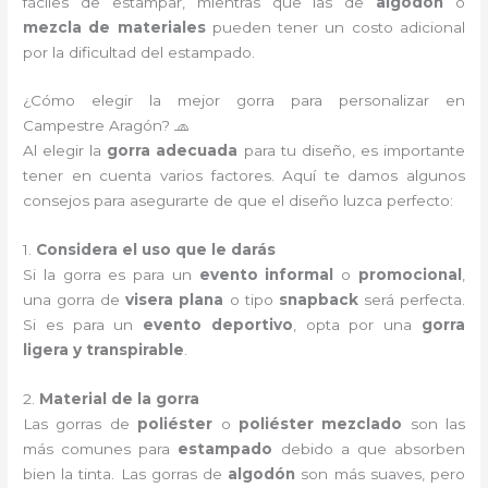
fáciles de estampar, mientras que las de
algodón
o
mezcla de materiales
pueden tener un costo adicional
por la dificultad del estampado.
¿Cómo elegir la mejor gorra para personalizar en
Campestre Aragón? 🧢
Al elegir la
gorra adecuada
para tu diseño, es importante
tener en cuenta varios factores. Aquí te damos algunos
consejos para asegurarte de que el diseño luzca perfecto:
1.
Considera el uso que le darás
Si la gorra es para un
evento informal
o
promocional
,
una gorra de
visera plana
o tipo
snapback
será perfecta.
Si es para un
evento deportivo
, opta por una
gorra
ligera y transpirable
.
2.
Material de la gorra
Las gorras de
poliéster
o
poliéster mezclado
son las
más comunes para
estampado
debido a que absorben
bien la tinta. Las gorras de
algodón
son más suaves, pero