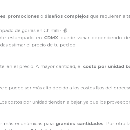
des
,
promociones
o
diseños complejos
que requieren alta
mpado de gorras en Chimilli? 💰
te estampado en
CDMX
puede variar dependiendo de v
as estimar el precio de tu pedido:
te en el precio. A mayor cantidad, el
costo por unidad b
recio puede ser más alto debido a los costos fijos del proc
 Los costos por unidad tienden a bajar, ya que los provee
er más económicas para
grandes cantidades
. Por otro l