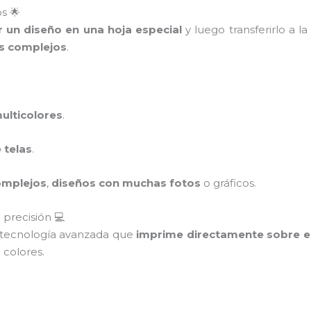
os 🌟
r un diseño en una hoja especial
y luego transferirlo a l
s complejos
.
ulticolores
.
 telas
.
omplejos
,
diseños con muchas fotos
o gráficos.
 precisión 💻
 tecnología avanzada que
imprime directamente sobre el
 colores.