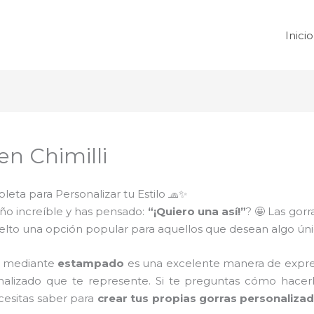
Inicio
n Chimilli
eta para Personalizar tu Estilo 🧢✨
eño increíble y has pensado:
“¡Quiero una así!”
? 🤩 Las gorr
elto una opción popular para aquellos que desean algo únic
as mediante
estampado
es una excelente manera de expres
alizado que te represente. Si te preguntas cómo hacerlo
ecesitas saber para
crear tus propias gorras personaliza