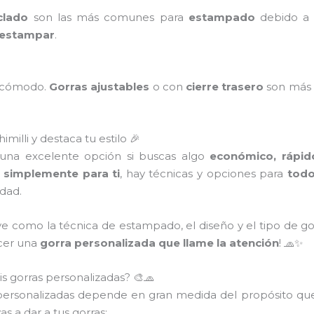
clado
son las más comunes para
estampado
debido a q
e estampar
.
a cómodo.
Gorras ajustables
o con
cierre trasero
son más 
illi y destaca tu estilo 🎉
una excelente opción si buscas algo
económico, rápido
 simplemente para ti
, hay técnicas y opciones para
todo
idad.
ve como la técnica de estampado, el diseño y el tipo de g
acer una
gorra personalizada que llame la atención
! 🧢✨
is gorras personalizadas? 🎨🧢
personalizadas depende en gran medida del propósito que
as a dar a tus gorras: