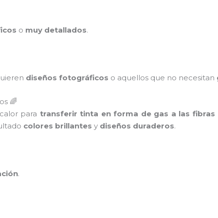
icos
o
muy detallados
.
quieren
diseños fotográficos
o aquellos que no necesitan
os 🌈
 calor para
transferir tinta en forma de gas a las fibras
sultado
colores brillantes
y
diseños duraderos
.
ación
.
.