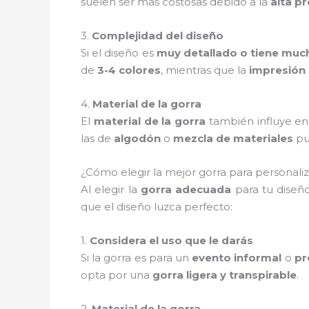
suelen ser más costosas debido a la
alta pr
3.
Complejidad del diseño
Si el diseño es
muy detallado o tiene muc
de
3-4 colores
, mientras que la
impresión 
4.
Material de la gorra
El
material de la gorra
también influye en 
las de
algodón
o
mezcla de materiales
pu
¿Cómo elegir la mejor gorra para personaliza
Al elegir la
gorra adecuada
para tu diseño
que el diseño luzca perfecto:
1.
Considera el uso que le darás
Si la gorra es para un
evento informal
o
pr
opta por una
gorra ligera y transpirable
.
2.
Material de la gorra