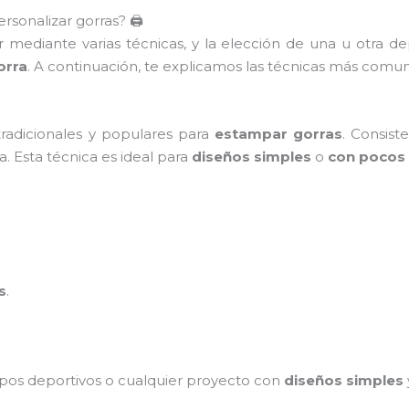
sonalizar gorras? 🖨️
r mediante varias técnicas, y la elección de una u otra 
orra
. A continuación, te explicamos las técnicas más comun
radicionales y populares para
estampar gorras
. Consist
ra. Esta técnica es ideal para
diseños simples
o
con pocos 
s
.
ipos deportivos o cualquier proyecto con
diseños simples