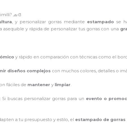
illi? 🧢🎨
ltura
, y personalizar gorras mediante
estampado
se ha
 asequible y rápida de personalizar tus gorras con una
gr
ómico
y rápido en comparación con técnicas como el bor
mir diseños complejos
con muchos colores, detalles o im
on fáciles de
mantener
y
limpiar
.
: Si buscas personalizar gorras para un
evento o promoc
apten a tu presupuesto y estilo, el
estampado de gorras