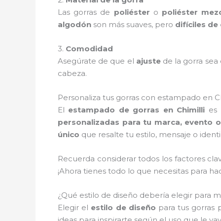
Las gorras de
poliéster
o
poliéster mez
algodón
son más suaves, pero
difíciles d
3.
Comodidad
Asegúrate de que el
ajuste
de la gorra se
cabeza.
Personaliza tus gorras con estampado en Chim
El
estampado de gorras en Chimilli
es 
personalizadas para tu marca, evento o
único
que resalte tu estilo, mensaje o ident
Recuerda considerar todos los factores cla
¡Ahora tienes todo lo que necesitas para h
¿Qué estilo de diseño debería elegir para m
Elegir el
estilo de diseño
para tus gorras 
ideas para inspirarte según el uso que le vay