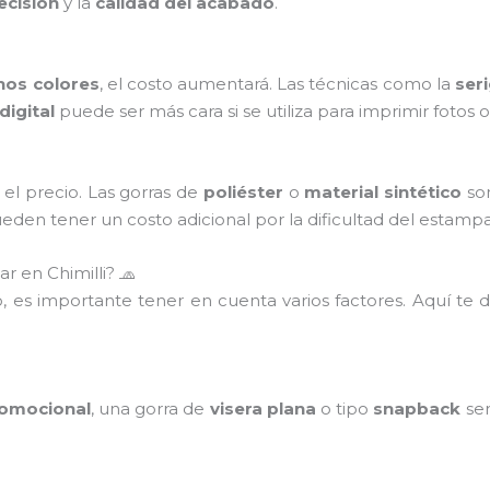
ecisión
y la
calidad del acabado
.
hos colores
, el costo aumentará. Las técnicas como la
seri
digital
puede ser más cara si se utiliza para imprimir fotos 
el precio. Las gorras de
poliéster
o
material sintético
son
eden tener un costo adicional por la dificultad del estamp
r en Chimilli? 🧢
, es importante tener en cuenta varios factores. Aquí te
omocional
, una gorra de
visera plana
o tipo
snapback
ser