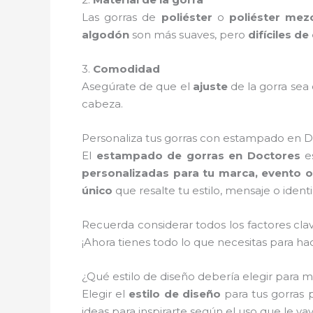
Las gorras de
poliéster
o
poliéster mez
algodón
son más suaves, pero
difíciles d
3.
Comodidad
Asegúrate de que el
ajuste
de la gorra se
cabeza.
Personaliza tus gorras con estampado en Do
El
estampado de gorras en Doctores
es
personalizadas para tu marca, evento o
único
que resalte tu estilo, mensaje o ident
Recuerda considerar todos los factores cla
¡Ahora tienes todo lo que necesitas para h
¿Qué estilo de diseño debería elegir para m
Elegir el
estilo de diseño
para tus gorras 
ideas para inspirarte según el uso que le vay