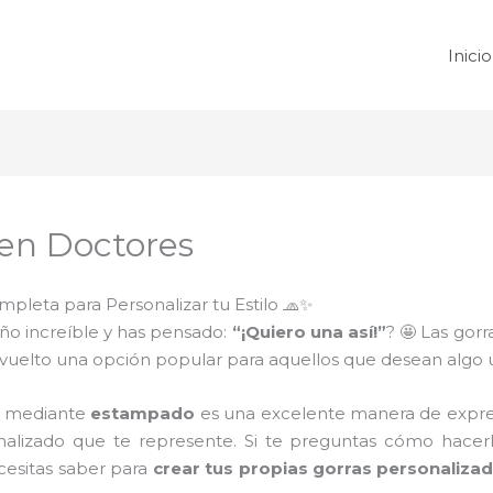
Inicio
en Doctores
pleta para Personalizar tu Estilo 🧢✨
eño increíble y has pensado:
“¡Quiero una así!”
? 🤩 Las gorr
vuelto una opción popular para aquellos que desean algo ún
as mediante
estampado
es una excelente manera de expres
alizado que te represente. Si te preguntas cómo hacerlo
ecesitas saber para
crear tus propias gorras personaliza