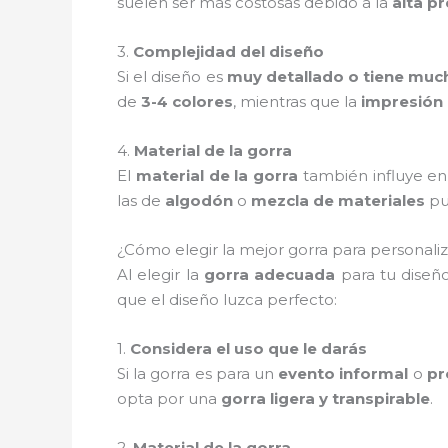
suelen ser más costosas debido a la
alta pr
3.
Complejidad del diseño
Si el diseño es
muy detallado o tiene muc
de
3-4 colores
, mientras que la
impresión 
4.
Material de la gorra
El
material de la gorra
también influye en 
las de
algodón
o
mezcla de materiales
pu
¿Cómo elegir la mejor gorra para personali
Al elegir la
gorra adecuada
para tu diseño
que el diseño luzca perfecto:
1.
Considera el uso que le darás
Si la gorra es para un
evento informal
o
pr
opta por una
gorra ligera y transpirable
.
2.
Material de la gorra