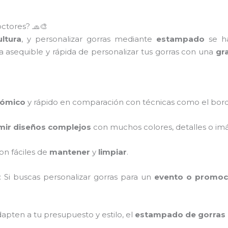
ctores? 🧢🎨
ltura
, y personalizar gorras mediante
estampado
se ha
 asequible y rápida de personalizar tus gorras con una
gr
ómico
y rápido en comparación con técnicas como el bor
mir diseños complejos
con muchos colores, detalles o im
on fáciles de
mantener
y
limpiar
.
: Si buscas personalizar gorras para un
evento o promoc
apten a tu presupuesto y estilo, el
estampado de gorras