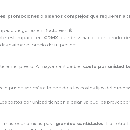
des
,
promociones
o
diseños complejos
que requieren alta
ampado de gorras en Doctores? 💰
te estampado en
CDMX
puede variar dependiendo de v
as estimar el precio de tu pedido:
te en el precio. A mayor cantidad, el
costo por unidad b
recio puede ser más alto debido a los costos fijos del proc
 Los costos por unidad tienden a bajar, ya que los provee
er más económicas para
grandes cantidades
. Por otro l