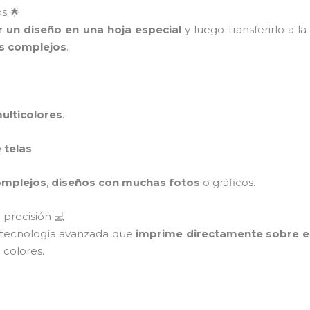
os 🌟
r un diseño en una hoja especial
y luego transferirlo a l
s complejos
.
ulticolores
.
 telas
.
omplejos
,
diseños con muchas fotos
o gráficos.
 precisión 💻
 tecnología avanzada que
imprime directamente sobre el
 colores.