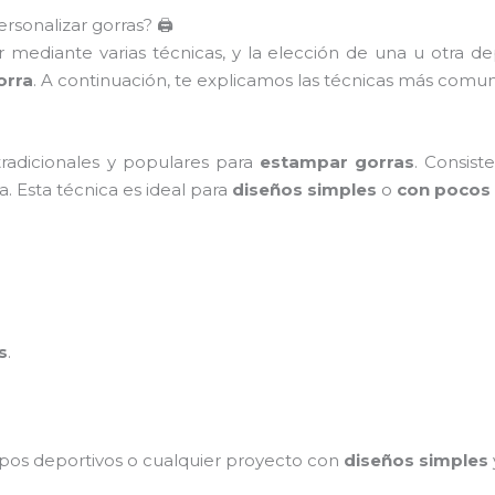
sonalizar gorras? 🖨️
r mediante varias técnicas, y la elección de una u otra 
orra
. A continuación, te explicamos las técnicas más comun
radicionales y populares para
estampar gorras
. Consist
ra. Esta técnica es ideal para
diseños simples
o
con pocos 
s
.
ipos deportivos o cualquier proyecto con
diseños simples