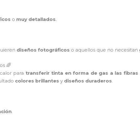
icos
o
muy detallados
.
quieren
diseños fotográficos
o aquellos que no necesitan
os 🌈
 calor para
transferir tinta en forma de gas a las fibras
sultado
colores brillantes
y
diseños duraderos
.
ación
.
.