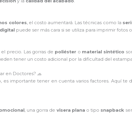
ecisión
y la
calidad del acabado
.
hos colores
, el costo aumentará. Las técnicas como la
seri
digital
puede ser más cara si se utiliza para imprimir fotos 
el precio. Las gorras de
poliéster
o
material sintético
son
eden tener un costo adicional por la dificultad del estamp
zar en Doctores? 🧢
, es importante tener en cuenta varios factores. Aquí te
omocional
, una gorra de
visera plana
o tipo
snapback
ser