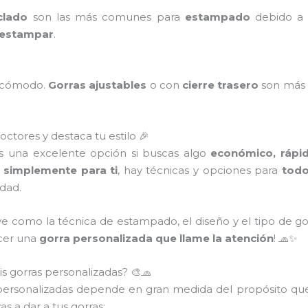
clado
son las más comunes para
estampado
debido a q
e estampar
.
a cómodo.
Gorras ajustables
o con
cierre trasero
son más 
ctores y destaca tu estilo 🎉
 una excelente opción si buscas algo
económico, rápid
 simplemente para ti
, hay técnicas y opciones para
todo
idad.
ve como la técnica de estampado, el diseño y el tipo de g
acer una
gorra personalizada que llame la atención
! 🧢✨
is gorras personalizadas? 🎨🧢
personalizadas depende en gran medida del propósito que
as a dar a tus gorras: