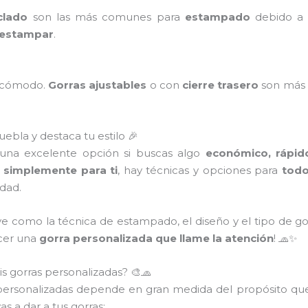
clado
son las más comunes para
estampado
debido a q
e estampar
.
a cómodo.
Gorras ajustables
o con
cierre trasero
son más 
ebla y destaca tu estilo 🎉
una excelente opción si buscas algo
económico, rápido
 simplemente para ti
, hay técnicas y opciones para
todo
idad.
ve como la técnica de estampado, el diseño y el tipo de g
acer una
gorra personalizada que llame la atención
! 🧢✨
is gorras personalizadas? 🎨🧢
personalizadas depende en gran medida del propósito que
as a dar a tus gorras: