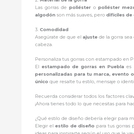
Las gorras de
poliéster
o
poliéster mez
algodón
son más suaves, pero
difíciles d
3.
Comodidad
Asegúrate de que el
ajuste
de la gorra se
cabeza.
Personaliza tus gorras con estampado en Pu
El
estampado de gorras en Puebla
es 
personalizadas para tu marca, evento o
único
que resalte tu estilo, mensaje o ident
Recuerda considerar todos los factores cla
¡Ahora tienes todo lo que necesitas para h
¿Qué estilo de diseño debería elegir para m
Elegir el
estilo de diseño
para tus gorras 
ideas para inspirarte según el uso que le vay