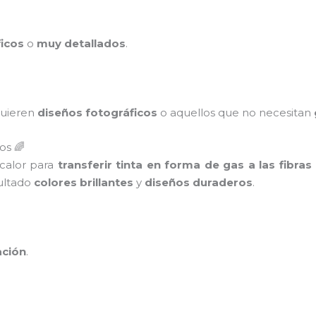
icos
o
muy detallados
.
quieren
diseños fotográficos
o aquellos que no necesitan
os 🌈
 calor para
transferir tinta en forma de gas a las fibras
sultado
colores brillantes
y
diseños duraderos
.
ación
.
.