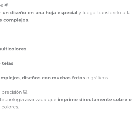
os 🌟
r un diseño en una hoja especial
y luego transferirlo a l
s complejos
.
ulticolores
.
 telas
.
omplejos
,
diseños con muchas fotos
o gráficos.
 precisión 💻
 tecnología avanzada que
imprime directamente sobre el
 colores.