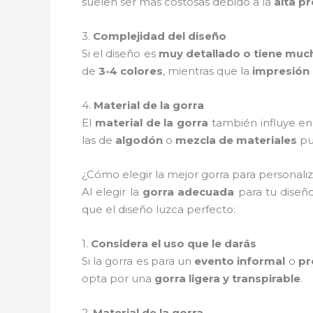
suelen ser más costosas debido a la
alta pr
3.
Complejidad del diseño
Si el diseño es
muy detallado o tiene muc
de
3-4 colores
, mientras que la
impresión 
4.
Material de la gorra
El
material de la gorra
también influye en 
las de
algodón
o
mezcla de materiales
pu
¿Cómo elegir la mejor gorra para personali
Al elegir la
gorra adecuada
para tu diseño
que el diseño luzca perfecto:
1.
Considera el uso que le darás
Si la gorra es para un
evento informal
o
pr
opta por una
gorra ligera y transpirable
.
2.
Material de la gorra