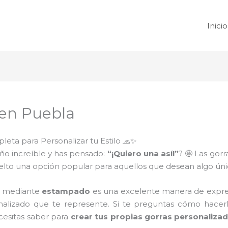
Inicio
en Puebla
eta para Personalizar tu Estilo 🧢✨
eño increíble y has pensado:
“¡Quiero una así!”
? 🤩 Las gorr
elto una opción popular para aquellos que desean algo únic
as mediante
estampado
es una excelente manera de expres
alizado que te represente. Si te preguntas cómo hacerlo
ecesitas saber para
crear tus propias gorras personaliza