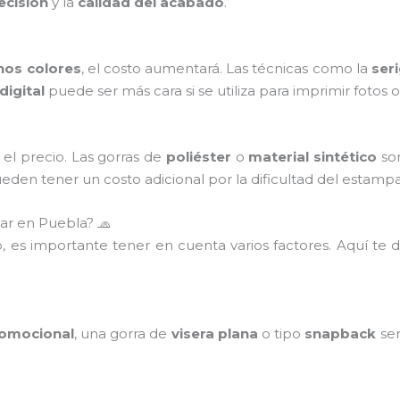
ecisión
y la
calidad del acabado
.
hos colores
, el costo aumentará. Las técnicas como la
seri
digital
puede ser más cara si se utiliza para imprimir fotos 
el precio. Las gorras de
poliéster
o
material sintético
son
eden tener un costo adicional por la dificultad del estamp
zar en Puebla? 🧢
, es importante tener en cuenta varios factores. Aquí te
omocional
, una gorra de
visera plana
o tipo
snapback
ser