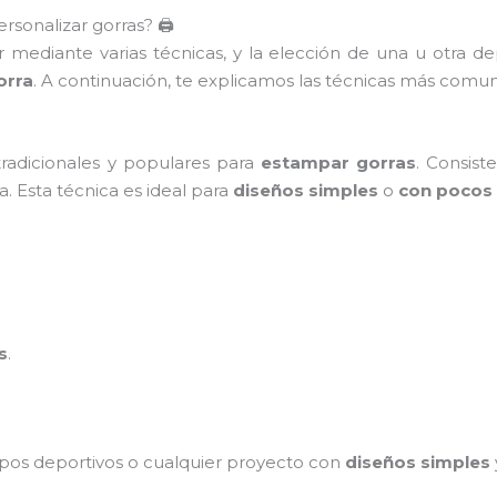
sonalizar gorras? 🖨️
r mediante varias técnicas, y la elección de una u otra 
orra
. A continuación, te explicamos las técnicas más comun
radicionales y populares para
estampar gorras
. Consist
ra. Esta técnica es ideal para
diseños simples
o
con pocos 
s
.
ipos deportivos o cualquier proyecto con
diseños simples