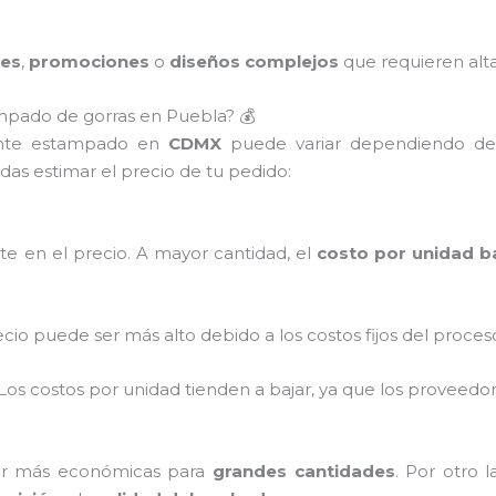
des
,
promociones
o
diseños complejos
que requieren alta
ampado de gorras en Puebla? 💰
te estampado en
CDMX
puede variar dependiendo de v
as estimar el precio de tu pedido:
te en el precio. A mayor cantidad, el
costo por unidad b
recio puede ser más alto debido a los costos fijos del proc
 Los costos por unidad tienden a bajar, ya que los provee
er más económicas para
grandes cantidades
. Por otro l