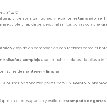
ebla? 🧢🎨
ltura
, y personalizar gorras mediante
estampado
se ha
 asequible y rápida de personalizar tus gorras con una
gr
ómico
y rápido en comparación con técnicas como el bor
mir diseños complejos
con muchos colores, detalles o im
on fáciles de
mantener
y
limpiar
.
: Si buscas personalizar gorras para un
evento o promoc
apten a tu presupuesto y estilo, el
estampado de gorras