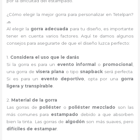
por la dificultad del estampado.
¿Cómo elegir la mejor gorra para personalizar en Tetelpan?
🧢
Al elegir la
gorra adecuada
para tu diseño, es importante
tener en cuenta varios factores. Aquí te damos algunos
consejos para asegurarte de que el diseño luzca perfecto:
1.
Considera el uso que le darás
Si la gorra es para un
evento informal
o
promocional
,
una gorra de
visera plana
o tipo
snapback
será perfecta.
Si es para un
evento deportivo
, opta por una
gorra
ligera y transpirable
.
2.
Material de la gorra
Las gorras de
poliéster
o
poliéster mezclado
son las
más comunes para
estampado
debido a que absorben
bien la tinta. Las gorras de
algodón
son más suaves, pero
difíciles de estampar
.