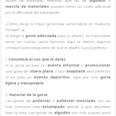
fáciles de estampar, mientras que las de
algodón
o
mezcla de materiales
pueden tener un costo adicional
por la dificultad del estampado.
¿Cómo elegir la mejor gorra para personalizar en Viaducto
Piedad? 🧢
Al elegir la
gorra adecuada
para tu diseño, es importante
tener en cuenta varios factores. Aquí te damos algunos
consejos para asegurarte de que el diseño luzca perfecto:
1.
Considera el uso que le darás
Si la gorra es para un
evento informal
o
promocional
,
una gorra de
visera plana
o tipo
snapback
será perfecta.
Si es para un
evento deportivo
, opta por una
gorra
ligera y transpirable
.
2.
Material de la gorra
Las gorras de
poliéster
o
poliéster mezclado
son las
más comunes para
estampado
debido a que absorben
bien la tinta. Las gorras de
algodón
son más suaves, pero