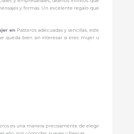
iales y empresariales, diseños infinitos que
 mensajes y formas. Un excelente regalo que
jer
en
Pasteros adecuadas y sencillas, este
ue queda bien sin interesar si eres mujer u
eros es una manera precisamente de elegir
el año, son cómodas, suaves y frescas.