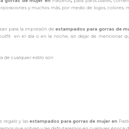
a gorras de mujer en
Pasteros
,
para particulares, comerc
, corporaciones y muchos más, por medio de logos, colores,
lizan para la impresión de
estampados para gorras de mu
 outfit en el día o en la noche, sin dejar de mencionar q
a de cualquier estilo son:
 regalo y las
estampados para gorras de mujer
en
Past
ntiremos que sobran y las disfrutaremos en cualquier época d