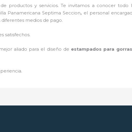
de productos y servicios. Te invitamos a conocer tod
illa Panamericana Septima Seccion
,
el personal encargad
s diferentes medios de pago.
s satisfechos.
mejor aliado para el diseño de
estampados para gorra
periencia.