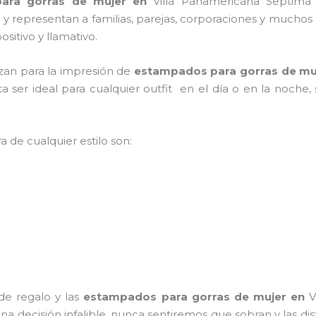
ara gorras de mujer en
Villa Panamericana Septima
an y representan a familias, parejas, corporaciones y mucho
sitivo y llamativo.
lizan para la impresión de
estampados para gorras de mu
lta ser ideal para cualquier outfit en el día o en la noche
a de cualquier estilo son:
de regalo y las
estampados para gorras de mujer
en
V
na decisión infalible, nunca sentiremos que sobran y las di