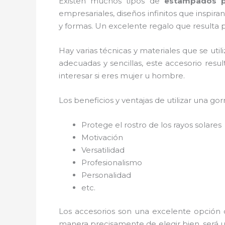
Existen muchos tipos de
estampados p
empresariales, diseños infinitos que inspir
y formas. Un excelente regalo que resulta po
Hay varias técnicas y materiales que se uti
adecuadas y sencillas, este accesorio resu
interesar si eres mujer u hombre.
Los beneficios y ventajas de utilizar una gorr
Protege el rostro de los rayos solares
Motivación
Versatilidad
Profesionalismo
Personalidad
etc.
Los accesorios son una excelente opción 
manera precisamente de elegir bien, será u