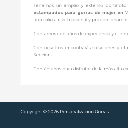
Tenemos un amplio y extenso portafolio 
estampados para gorras de mujer
en
V
domicilio a nivel nacional y proporcionamo
Contamos con años de experiencia y cliente
Con nosotros encontrarás soluciones y el 
Seccion
.
Contáctanos para disfrutar de la más alta ex
Copyright © 2026 Personalizacion Gorras