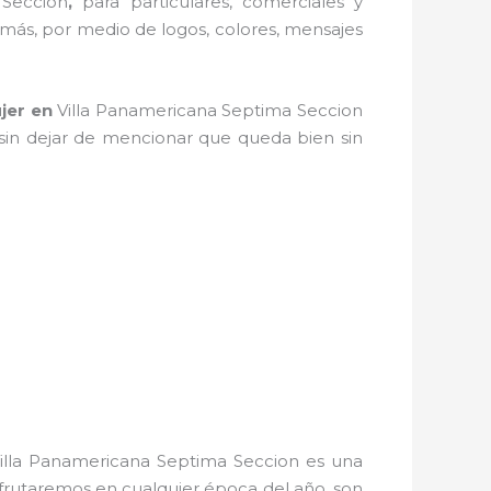
 Seccion
,
para particulares, comerciales y
s más, por medio de logos, colores, mensajes
jer
en
Villa Panamericana Septima Seccion
, sin dejar de mencionar que queda bien sin
illa Panamericana Septima Seccion es una
sfrutaremos en cualquier época del año, son