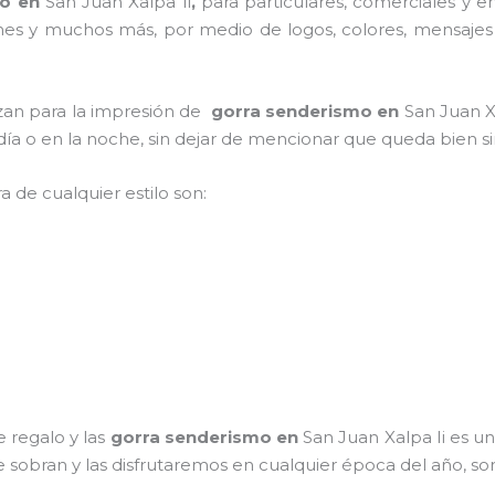
mo en
San Juan Xalpa Ii
,
para particulares, comerciales y em
iones y muchos más, por medio de logos, colores, mensajes
lizan para la impresión de
gorra senderismo
en
San Juan X
l día o en la noche, sin dejar de mencionar que queda bien s
a de cualquier estilo son:
 regalo y las
gorra senderismo
en
San Juan Xalpa Ii es u
e sobran y las disfrutaremos en cualquier época del año, so