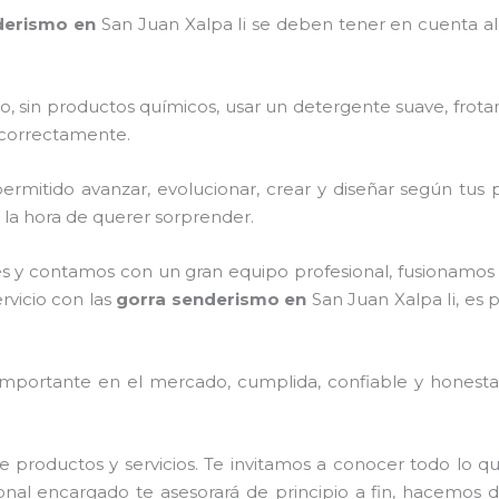
derismo
en
San Juan Xalpa Ii
se deben tener en cuenta a
o, sin productos químicos, usar un detergente suave, frota
s correctamente.
rmitido avanzar, evolucionar, crear y diseñar según tus p
a la hora de querer sorprender.
s y contamos con un gran equipo profesional, fusionamos 
rvicio con las
gorra senderismo
en
San Juan Xalpa Ii, es 
mportante en el mercado, cumplida, confiable y honesta,
e productos y servicios. Te invitamos a conocer todo lo
onal encargado te asesorará de principio a fin, hacemos d