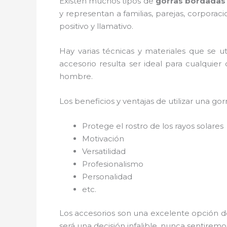
Existen muchos tipos de
gorras bordadas
y representan a familias, parejas, corpora
positivo y llamativo.
Hay varias técnicas y materiales que se u
accesorio resulta ser ideal para cualquier
hombre.
Los beneficios y ventajas de utilizar una gorr
Protege el rostro de los rayos solares
Motivación
Versatilidad
Profesionalismo
Personalidad
etc.
Los accesorios son una excelente opción de
será una decisión infalible, nunca sentirem