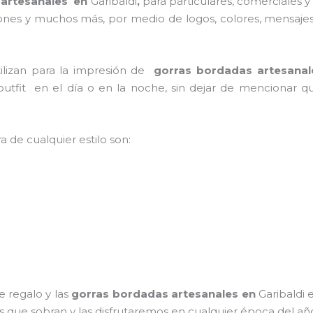
 artesanales en
Garibaldi
,
para particulares, comerciales y 
ciones y muchos más, por medio de logos, colores, mensaje
tilizan para la impresión de
gorras bordadas artesana
 outfit en el día o en la noche, sin dejar de mencionar q
a de cualquier estilo son:
 regalo y las
gorras bordadas artesanales en
Garibaldi
os que sobran y las disfrutaremos en cualquier época del añ