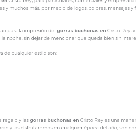
 en
Cristo Rey
,
para particulares, comerciales y empresariale
ones y muchos más, por medio de logos, colores, mensajes y
izan para la impresión de
gorras buchonas en
Cristo Rey a
en la noche, sin dejar de mencionar que queda bien sin inter
a de cualquier estilo son:
 regalo y las
gorras buchonas en
Cristo Rey es una maner
bran y las disfrutaremos en cualquier época del año, son có