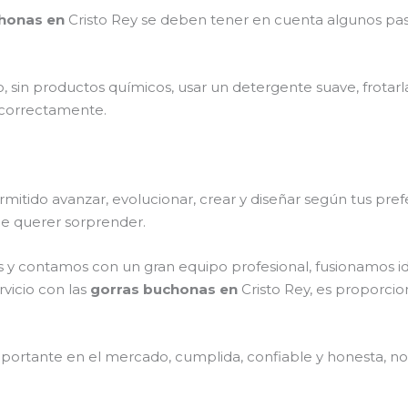
chonas en
Cristo Rey
se deben tener en cuenta algunos pa
, sin productos químicos, usar un detergente suave, frotar
s correctamente.
itido avanzar, evolucionar, crear y diseñar según tus prefe
 de querer sorprender.
 y contamos con un gran equipo profesional, fusionamos i
rvicio con las
gorras buchonas en
Cristo Rey, es proporcio
ortante en el mercado, cumplida, confiable y honesta, no