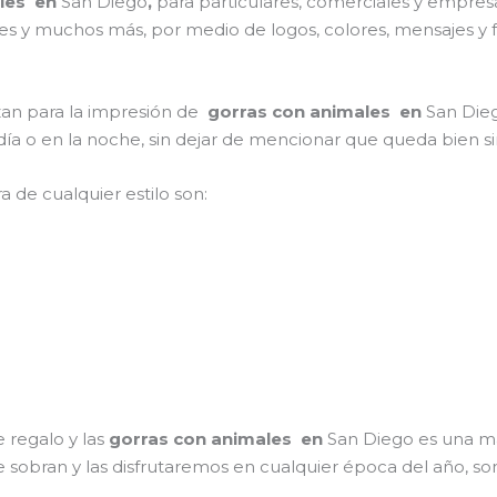
ales en
San Diego
,
para particulares, comerciales y empresar
ones y muchos más, por medio de logos, colores, mensajes y
izan para la impresión de
gorras con animales en
San Dieg
l día o en la noche, sin dejar de mencionar que queda bien s
a de cualquier estilo son:
 regalo y las
gorras con animales en
San Diego es una ma
e sobran y las disfrutaremos en cualquier época del año, so