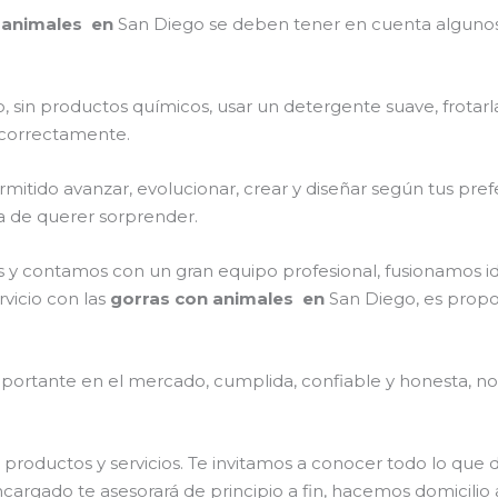
 animales en
San Diego
se deben tener en cuenta alguno
, sin productos químicos, usar un detergente suave, frotar
s correctamente.
itido avanzar, evolucionar, crear y diseñar según tus prefe
ra de querer sorprender.
 y contamos con un gran equipo profesional, fusionamos i
rvicio con las
gorras con animales en
San Diego, es propo
ortante en el mercado, cumplida, confiable y honesta, no
productos y servicios. Te invitamos a conocer todo lo qu
ncargado te asesorará de principio a fin, hacemos domicilio