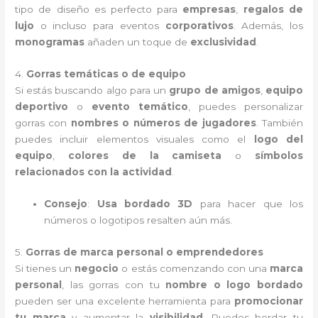
tipo de diseño es perfecto para
empresas
,
regalos de
lujo
o incluso para eventos
corporativos
. Además, los
monogramas
añaden un toque de
exclusividad
.
4.
Gorras temáticas o de equipo
Si estás buscando algo para un
grupo de amigos
,
equipo
deportivo
o
evento temático
, puedes personalizar
gorras con
nombres o números de jugadores
. También
puedes incluir elementos visuales como el
logo del
equipo
,
colores de la camiseta
o
símbolos
relacionados con la actividad
.
Consejo
:
Usa bordado 3D
para hacer que los
números o logotipos resalten aún más.
5.
Gorras de marca personal o emprendedores
Si tienes un
negocio
o estás comenzando con una
marca
personal
, las gorras con tu
nombre o logo bordado
pueden ser una excelente herramienta para
promocionar
tu marca
y aumentar la
visibilidad
. Puedes bordar tu