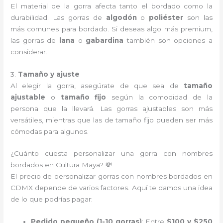
El material de la gorra afecta tanto el bordado como la
durabilidad. Las gorras de
algodón
o
poliéster
son las
más comunes para bordado. Si deseas algo más premium,
las gorras de
lana
o
gabardina
también son opciones a
considerar.
3.
Tamaño y ajuste
Al elegir la gorra, asegúrate de que sea de
tamaño
ajustable
o
tamaño fijo
según la comodidad de la
persona que la llevará. Las gorras ajustables son más
versátiles, mientras que las de tamaño fijo pueden ser más
cómodas para algunos.
¿Cuánto cuesta personalizar una gorra con nombres
bordados en Cultura Maya? 💸
El precio de personalizar gorras con nombres bordados en
CDMX depende de varios factores. Aquí te damos una idea
de lo que podrías pagar:
Pedido pequeño (1-10 gorras)
: Entre
$100 y $250