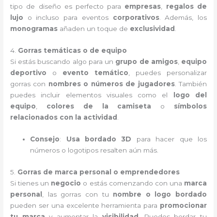
tipo de diseño es perfecto para
empresas
,
regalos de
lujo
o incluso para eventos
corporativos
. Además, los
monogramas
añaden un toque de
exclusividad
.
4.
Gorras temáticas o de equipo
Si estás buscando algo para un
grupo de amigos
,
equipo
deportivo
o
evento temático
, puedes personalizar
gorras con
nombres o números de jugadores
. También
puedes incluir elementos visuales como el
logo del
equipo
,
colores de la camiseta
o
símbolos
relacionados con la actividad
.
Consejo
:
Usa bordado 3D
para hacer que los
números o logotipos resalten aún más.
5.
Gorras de marca personal o emprendedores
Si tienes un
negocio
o estás comenzando con una
marca
personal
, las gorras con tu
nombre o logo bordado
pueden ser una excelente herramienta para
promocionar
tu marca
y aumentar la
visibilidad
. Puedes bordar tu