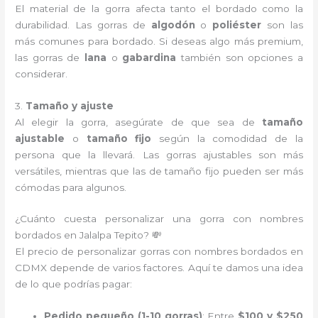
El material de la gorra afecta tanto el bordado como la
durabilidad. Las gorras de
algodón
o
poliéster
son las
más comunes para bordado. Si deseas algo más premium,
las gorras de
lana
o
gabardina
también son opciones a
considerar.
3.
Tamaño y ajuste
Al elegir la gorra, asegúrate de que sea de
tamaño
ajustable
o
tamaño fijo
según la comodidad de la
persona que la llevará. Las gorras ajustables son más
versátiles, mientras que las de tamaño fijo pueden ser más
cómodas para algunos.
¿Cuánto cuesta personalizar una gorra con nombres
bordados en Jalalpa Tepito? 💸
El precio de personalizar gorras con nombres bordados en
CDMX depende de varios factores. Aquí te damos una idea
de lo que podrías pagar:
Pedido pequeño (1-10 gorras)
: Entre
$100 y $250