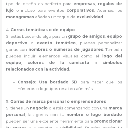
tipo de diseño es perfecto para
empresas
,
regalos de
lujo
o incluso para eventos
corporativos
. Además, los
monogramas
añaden un toque de
exclusividad
.
4.
Gorras temáticas o de equipo
Si estás buscando algo para un
grupo de amigos
,
equipo
deportivo
o
evento temático
, puedes personalizar
gorras con
nombres o números de jugadores
. También
puedes incluir elementos visuales como el
logo del
equipo
,
colores de la camiseta
o
símbolos
relacionados con la actividad
.
Consejo
:
Usa bordado 3D
para hacer que los
números o logotipos resalten aún más.
5.
Gorras de marca personal o emprendedores
Si tienes un
negocio
o estás comenzando con una
marca
personal
, las gorras con tu
nombre o logo bordado
pueden ser una excelente herramienta para
promocionar
tu marca
y aumentar la
visibilidad
. Puedes bordar tu