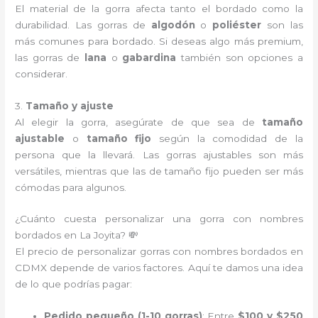
El material de la gorra afecta tanto el bordado como la
durabilidad. Las gorras de
algodón
o
poliéster
son las
más comunes para bordado. Si deseas algo más premium,
las gorras de
lana
o
gabardina
también son opciones a
considerar.
3.
Tamaño y ajuste
Al elegir la gorra, asegúrate de que sea de
tamaño
ajustable
o
tamaño fijo
según la comodidad de la
persona que la llevará. Las gorras ajustables son más
versátiles, mientras que las de tamaño fijo pueden ser más
cómodas para algunos.
¿Cuánto cuesta personalizar una gorra con nombres
bordados en La Joyita? 💸
El precio de personalizar gorras con nombres bordados en
CDMX depende de varios factores. Aquí te damos una idea
de lo que podrías pagar:
Pedido pequeño (1-10 gorras)
: Entre
$100 y $250