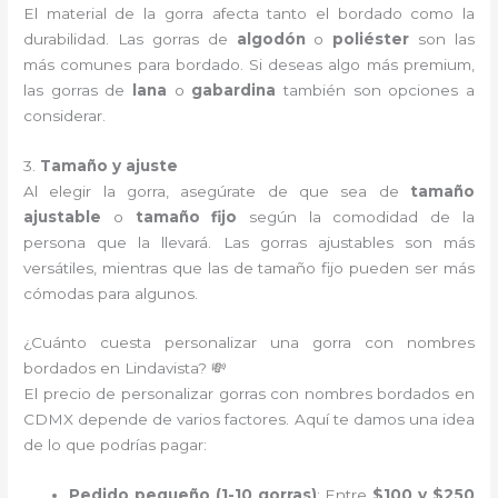
El material de la gorra afecta tanto el bordado como la
durabilidad. Las gorras de
algodón
o
poliéster
son las
más comunes para bordado. Si deseas algo más premium,
las gorras de
lana
o
gabardina
también son opciones a
considerar.
3.
Tamaño y ajuste
Al elegir la gorra, asegúrate de que sea de
tamaño
ajustable
o
tamaño fijo
según la comodidad de la
persona que la llevará. Las gorras ajustables son más
versátiles, mientras que las de tamaño fijo pueden ser más
cómodas para algunos.
¿Cuánto cuesta personalizar una gorra con nombres
bordados en Lindavista? 💸
El precio de personalizar gorras con nombres bordados en
CDMX depende de varios factores. Aquí te damos una idea
de lo que podrías pagar:
Pedido pequeño (1-10 gorras)
: Entre
$100 y $250