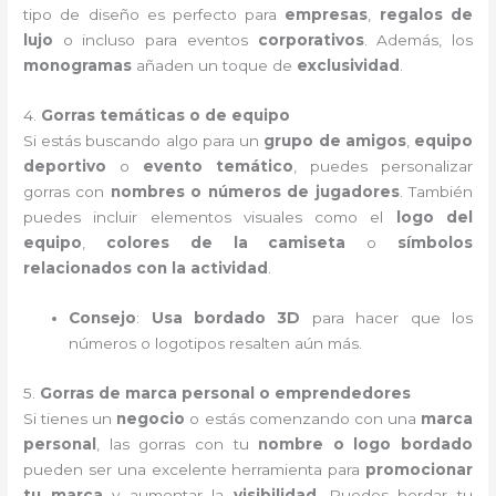
tipo de diseño es perfecto para
empresas
,
regalos de
lujo
o incluso para eventos
corporativos
. Además, los
monogramas
añaden un toque de
exclusividad
.
4.
Gorras temáticas o de equipo
Si estás buscando algo para un
grupo de amigos
,
equipo
deportivo
o
evento temático
, puedes personalizar
gorras con
nombres o números de jugadores
. También
puedes incluir elementos visuales como el
logo del
equipo
,
colores de la camiseta
o
símbolos
relacionados con la actividad
.
Consejo
:
Usa bordado 3D
para hacer que los
números o logotipos resalten aún más.
5.
Gorras de marca personal o emprendedores
Si tienes un
negocio
o estás comenzando con una
marca
personal
, las gorras con tu
nombre o logo bordado
pueden ser una excelente herramienta para
promocionar
tu marca
y aumentar la
visibilidad
. Puedes bordar tu