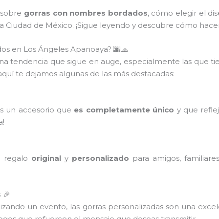
 sobre
gorras con nombres bordados
, cómo elegir el di
a Ciudad de México. ¡Sigue leyendo y descubre cómo hacerl
dos en Los Ángeles Apanoaya? 🌆🧢
 una tendencia que sigue en auge, especialmente las que t
 aquí te dejamos algunas de las más destacadas:
es un accesorio que
es completamente único
y que refle
a!
n regalo
original
y
personalizado
para amigos, familiare
s
🎉
nizando un evento, las gorras personalizadas son una exc
ogos que refuercen el mensaje que deseas transmitir.