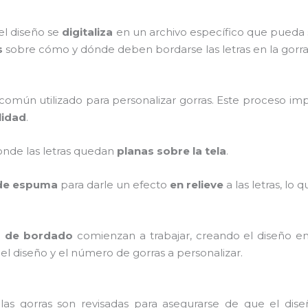
el diseño se
digitaliza
en un archivo específico que pueda 
s
sobre cómo y dónde deben bordarse las letras en la gorra
omún utilizado para personalizar gorras. Este proceso imp
lidad
.
 donde las letras quedan
planas sobre la tela
.
 de espuma
para darle un efecto
en relieve
a las letras, lo 
 de bordado
comienzan a trabajar, creando el diseño en
l diseño y el número de gorras a personalizar.
as gorras son revisadas para asegurarse de que el dise