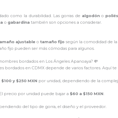
rdado como la durabilidad. Las gorras de
algodón
o
polié
na
o
gabardina
también son opciones a considerar.
amaño ajustable
o
tamaño fijo
según la comodidad de la p
maño fijo pueden ser más cómodas para algunos.
n nombres bordados en Los Ángeles Apanoaya? 💸
res bordados en CDMX depende de varios factores. Aquí te 
e
$100 y $250 MXN
por unidad, dependiendo de la compleji
 El precio por unidad puede bajar a
$60 a $150 MXN
.
endiendo del tipo de gorra, el diseño y el proveedor.