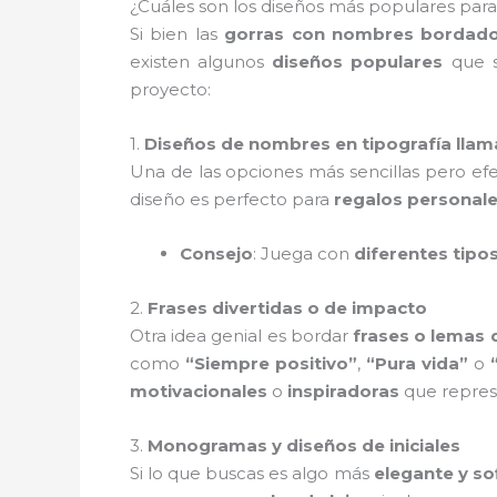
¿Cuáles son los diseños más populares pa
Si bien las
gorras con nombres bordad
existen algunos
diseños populares
que s
proyecto:
1.
Diseños de nombres en tipografía llam
Una de las opciones más sencillas pero efec
diseño es perfecto para
regalos personal
Consejo
: Juega con
diferentes tipo
2.
Frases divertidas o de impacto
Otra idea genial es bordar
frases o lemas 
como
“Siempre positivo”
,
“Pura vida”
o
motivacionales
o
inspiradoras
que represe
3.
Monogramas y diseños de iniciales
Si lo que buscas es algo más
elegante y so