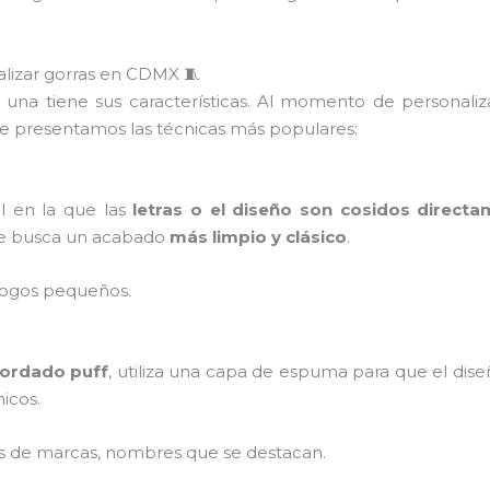
alizar gorras en CDMX 🧵
a una tiene sus características. Al momento de personaliz
te presentamos las técnicas más populares:
al en la que las
letras o el diseño son cosidos directa
e busca un acabado
más limpio y clásico
.
 logos pequeños.
ordado puff
, utiliza una capa de espuma para que el dis
icos.
os de marcas, nombres que se destacan.