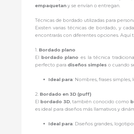
empaquetan
y se envían o entregan.
Técnicas de bordado utilizadas para person
Existen varias técnicas de bordado, y cad
encontrarás con diferentes opciones. Aquí 
1.
Bordado plano
El
bordado plano
es la técnica tradicion
perfecto para
diseños simples
o cuando s
Ideal para
: Nombres, frases simples,
2.
Bordado en 3D (puff)
El
bordado 3D
, también conocido como
b
es ideal para diseños más llamativos y dinám
Ideal para
: Diseños grandes, logotip