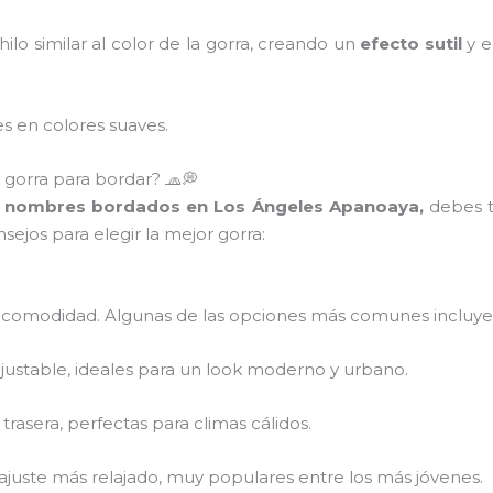
ilo similar al color de la gorra, creando un
efecto sutil
y e
es en colores suaves.
 gorra para bordar? 🧢💭
n nombres bordados en Los Ángeles Apanoaya,
debes t
ejos para elegir la mejor gorra:
la comodidad. Algunas de las opciones más comunes incluye
 ajustable, ideales para un look moderno y urbano.
 trasera, perfectas para climas cálidos.
n ajuste más relajado, muy populares entre los más jóvenes.