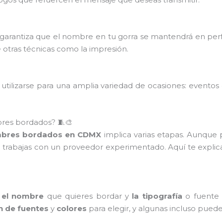
arantiza que el nombre en tu gorra se mantendrá en perfe
 otras técnicas como la impresión.
lizarse para una amplia variedad de ocasiones: eventos de
.
bres bordados? 🧵🎨
bres bordados en CDMX
implica varias etapas. Aunque 
i trabajas con un proveedor experimentado. Aquí te expli
r el nombre
que quieres bordar y
la tipografía
o fuente 
n de fuentes
y
colores
para elegir, y algunas incluso pue