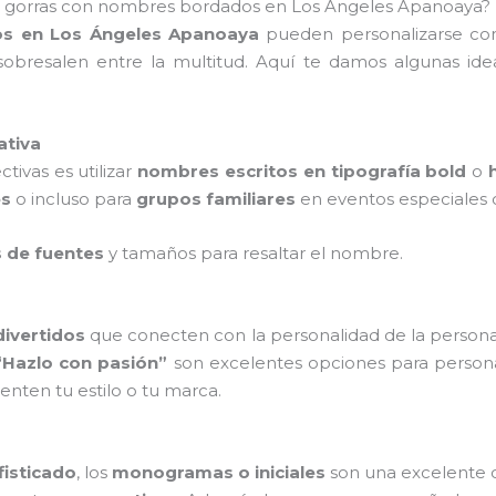
ra gorras con nombres bordados en Los Ángeles Apanoaya? 
os en Los Ángeles Apanoaya
pueden personalizarse con
obresalen entre la multitud. Aquí te damos algunas ide
ativa
tivas es utilizar
nombres escritos en tipografía bold
o
es
o incluso para
grupos familiares
en eventos especiales 
s de fuentes
y tamaños para resaltar el nombre.
divertidos
que conecten con la personalidad de la persona o
“Hazlo con pasión”
son excelentes opciones para persona
nten tu estilo o tu marca.
fisticado
, los
monogramas o iniciales
son una excelente o