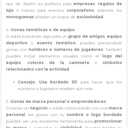
tipo de diseño es perfecto para
empresas
,
regalos de
lujo
o incluso para eventos
corporativos
. Además, los
monogramas
añaden un toque de
exclusividad
.
4.
Gorras temáticas o de equipo
Si estás buscando algo para un
grupo de amigos
,
equipo
deportivo
o
evento temático
, puedes personalizar
gorras con
nombres o números de jugadores
. También
puedes incluir elementos visuales como el
logo del
equipo
,
colores de la camiseta
o
símbolos
relacionados con la actividad
.
Consejo
:
Usa bordado 3D
para hacer que los
números o logotipos resalten aún más.
5.
Gorras de marca personal o emprendedores
Si tienes un
negocio
o estás comenzando con una
marca
personal
, las gorras con tu
nombre o logo bordado
pueden ser una excelente herramienta para
promocionar
tu marca
y aumentar la
visibilidad
. Puedes bordar tu