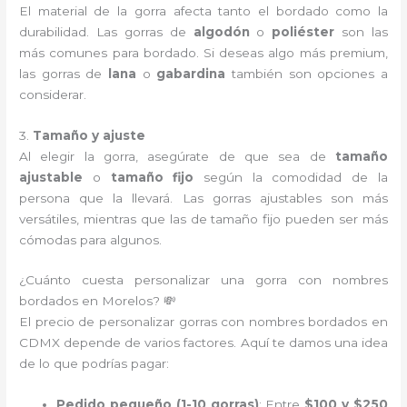
El material de la gorra afecta tanto el bordado como la
durabilidad. Las gorras de
algodón
o
poliéster
son las
más comunes para bordado. Si deseas algo más premium,
las gorras de
lana
o
gabardina
también son opciones a
considerar.
3.
Tamaño y ajuste
Al elegir la gorra, asegúrate de que sea de
tamaño
ajustable
o
tamaño fijo
según la comodidad de la
persona que la llevará. Las gorras ajustables son más
versátiles, mientras que las de tamaño fijo pueden ser más
cómodas para algunos.
¿Cuánto cuesta personalizar una gorra con nombres
bordados en Morelos? 💸
El precio de personalizar gorras con nombres bordados en
CDMX depende de varios factores. Aquí te damos una idea
de lo que podrías pagar:
Pedido pequeño (1-10 gorras)
: Entre
$100 y $250