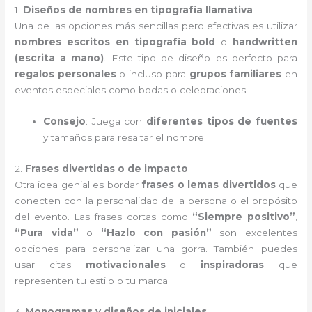
1.
Diseños de nombres en tipografía llamativa
Una de las opciones más sencillas pero efectivas es utilizar
nombres escritos en tipografía bold
o
handwritten
(escrita a mano)
. Este tipo de diseño es perfecto para
regalos personales
o incluso para
grupos familiares
en
eventos especiales como bodas o celebraciones.
Consejo
: Juega con
diferentes tipos de fuentes
y tamaños para resaltar el nombre.
2.
Frases divertidas o de impacto
Otra idea genial es bordar
frases o lemas divertidos
que
conecten con la personalidad de la persona o el propósito
del evento. Las frases cortas como
“Siempre positivo”
,
“Pura vida”
o
“Hazlo con pasión”
son excelentes
opciones para personalizar una gorra. También puedes
usar citas
motivacionales
o
inspiradoras
que
representen tu estilo o tu marca.
3.
Monogramas y diseños de iniciales