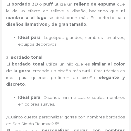
El
bordado 3D
o
puff
utiliza un
relleno de espuma
que
le da un efecto en relieve al diseño, haciendo que
el
nombre o el logo
se destaquen más. Es perfecto para
diseños llamativos
y
de gran tamaño
.
Ideal para
: Logotipos grandes, nombres llamativos,
equipos deportivos.
3.
Bordado tonal
El
bordado tonal
utiliza un hilo que es
similar al color
de la gorra
, creando un diseño más
sutil
. Esta técnica es
ideal para quienes prefieren un diseño
elegante y
discreto
.
Ideal para
: Diseños minimalistas o sutiles, nombres
en colores suaves.
¿Cuánto cuesta personalizar gorras con nombres bordados
en San Simón Ticumac? 💸
El precio de
personalizar gorras con nombres