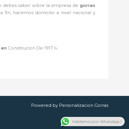
que debes saber sobre la empresa de
gorras
a fin, hacemos domicilio a nivel nacional y
en
Constitucion De 1917 Ii
.
Powered by Personalizacion Gorras
Hablemos por WhatsApp !