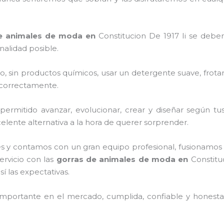
e animales de moda
en
Constitucion De 1917 Ii
se deben
nalidad posible.
o, sin productos químicos, usar un detergente suave, frota
s correctamente.
ermitido avanzar, evolucionar, crear y diseñar según tus
celente alternativa a la hora de querer sorprender.
s y contamos con un gran equipo profesional, fusionamos 
ervicio con las
gorras de animales de moda
en
Constitu
í las expectativas.
mportante en el mercado, cumplida, confiable y honesta,