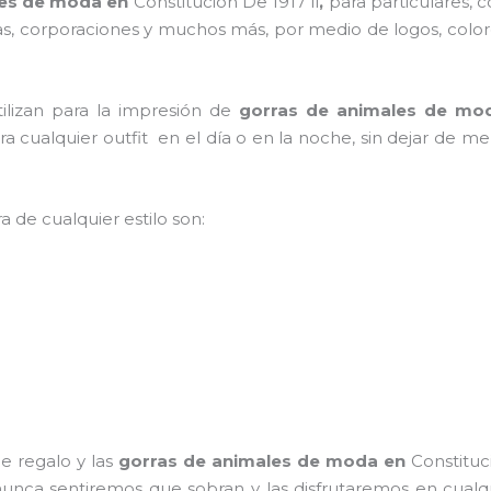
les de moda en
Constitucion De 1917 Ii
,
para particulares, c
ejas, corporaciones y muchos más, por medio de logos, colo
tilizan para la impresión de
gorras de animales de mo
para cualquier outfit en el día o en la noche, sin dejar de m
a de cualquier estilo son:
e regalo y las
gorras de animales de moda
en
Constituc
e, nunca sentiremos que sobran y las disfrutaremos en cua