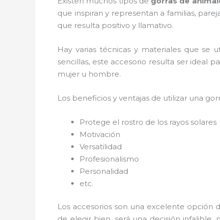
Existen muchos tipos de
gorras de anima
que inspiran y representan a familias, par
que resulta positivo y llamativo.
Hay varias técnicas y materiales que se u
sencillas, este accesorio resulta ser ideal 
mujer u hombre.
Los beneficios y ventajas de utilizar una gorr
Protege el rostro de los rayos solares
Motivación
Versatilidad
Profesionalismo
Personalidad
etc.
Los accesorios son una excelente opción d
de elegir bien, será una decisión infalibl