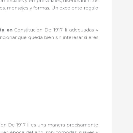
omerciales y empresariales, diseños infinitos
res, mensajes y formas. Un excelente regalo
da
en
Constitucion De 1917 Ii adecuadas y
encionar que queda bien sin interesar si eres
ion De 1917 Ii es una manera precisamente
lquier época del año, son cómodas, suaves y