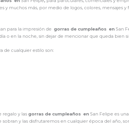
eaños en
San Felipe
,
para particulares, comerciales y empres
ones y muchos más, por medio de logos, colores, mensajes y
izan para la impresión de
gorras de cumpleaños en
San Fe
l día o en la noche, sin dejar de mencionar que queda bien s
a de cualquier estilo son:
 regalo y las
gorras de cumpleaños en
San Felipe es una
e sobran y las disfrutaremos en cualquier época del año, so