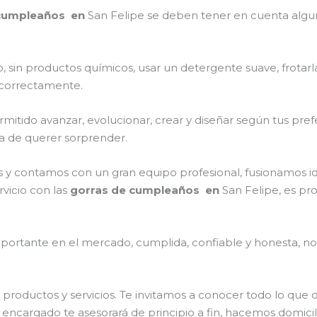
 cumpleaños en
San Felipe
se deben tener en cuenta alg
, sin productos químicos, usar un detergente suave, frotar
s correctamente.
itido avanzar, evolucionar, crear y diseñar según tus prefe
ra de querer sorprender.
 y contamos con un gran equipo profesional, fusionamos i
rvicio con las
gorras de cumpleaños en
San Felipe, es pr
ortante en el mercado, cumplida, confiable y honesta, no
productos y servicios. Te invitamos a conocer todo lo qu
 encargado te asesorará de principio a fin, hacemos domici