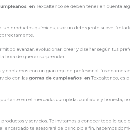
 cumpleaños en
Texcaltenco
se deben tener en cuenta al
, sin productos químicos, usar un detergente suave, frotar
s correctamente.
itido avanzar, evolucionar, crear y diseñar según tus prefe
 la hora de querer sorprender.
 y contamos con un gran equipo profesional, fusionamos i
rvicio con las
gorras de cumpleaños en
Texcaltenco, es p
ortante en el mercado, cumplida, confiable y honesta, no
productos y servicios. Te invitamos a conocer todo lo qu
al encargado te asesorará de principio a fin, hacemos domic