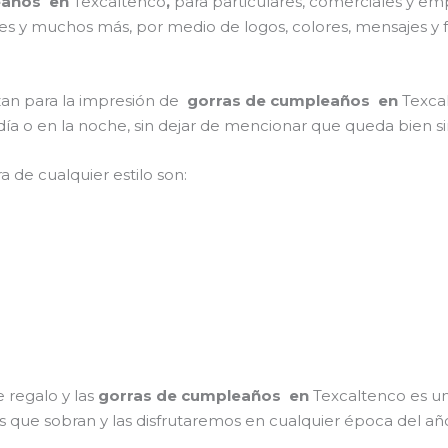
eaños en
Texcaltenco
,
para particulares, comerciales y empr
ones y muchos más, por medio de logos, colores, mensajes y
izan para la impresión de
gorras de cumpleaños en
Texca
l día o en la noche, sin dejar de mencionar que queda bien s
a de cualquier estilo son:
 regalo y las
gorras de cumpleaños en
Texcaltenco es u
os que sobran y las disfrutaremos en cualquier época del añ