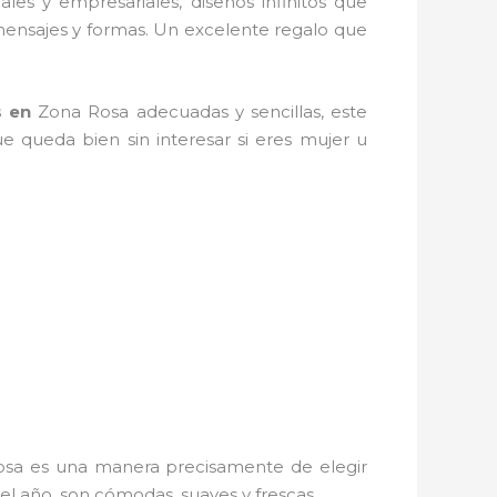
ales y empresariales, diseños infinitos que
 mensajes y formas. Un excelente regalo que
s
en
Zona Rosa adecuadas y sencillas, este
ue queda bien sin interesar si eres mujer u
sa es una manera precisamente de elegir
el año, son cómodas, suaves y frescas.