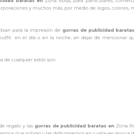
icidad baratas en
Zona Rosa
,
para particulares, comerci
, corporaciones y muchos más, por medio de logos, colores,
ilizan para la impresión de
gorras de publicidad barata
 outfit en el día o en la noche, sin dejar de mencionar q
a de cualquier estilo son:
de regalo y las
gorras de publicidad baratas
en
Zona Ro
ntiremos que sobran y las disfrutaremos en cualquier época d