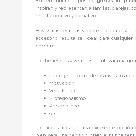
Existen muchos tipos de
gorras de publ
inspiran y representan a familias, parejas
resulta positivo y llamativo.
Hay varias técnicas y materiales que se ut
accesorio resulta ser ideal para cualquier
hombre.
Los beneficios y ventajas de utilizar una gorr
Protege el rostro de los rayos solares
Motivación
Versatilidad
Profesionalismo
Personalidad
etc.
Los accesorios son una excelente opción 
bien, será una decisión infalible, nunca se