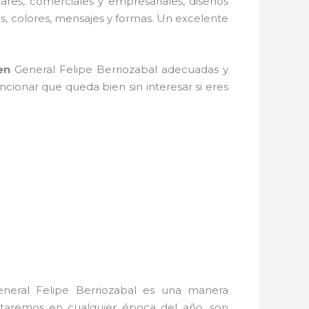
lares, comerciales y empresariales, diseños
os, colores, mensajes y formas. Un excelente
en
General Felipe Berriozabal adecuadas y
encionar que queda bien sin interesar si eres
eneral Felipe Berriozabal es una manera
rutaremos en cualquier época del año, son