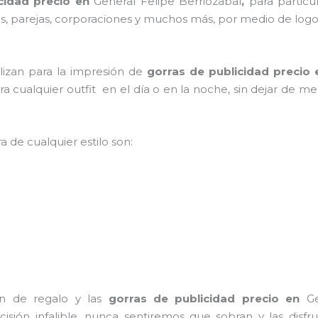
icidad precio en
General Felipe Berriozabal
,
para particu
lias, parejas, corporaciones y muchos más, por medio de log
ilizan para la impresión de
gorras de publicidad precio
para cualquier outfit en el día o en la noche, sin dejar de m
a de cualquier estilo son:
ón de regalo y las
gorras de publicidad precio
en
G
cisión infalible, nunca sentiremos que sobran y las disf