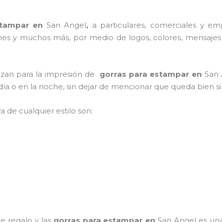
stampar en
San Angel
,
a particulares, comerciales y empr
iones y muchos más, por medio de logos, colores, mensajes
ilizan para la impresión de
gorras para estampar en
San
l día o en la noche, sin dejar de mencionar que queda bien s
a de cualquier estilo son:
e regalo y las
gorras para estampar en
San Angel
es una