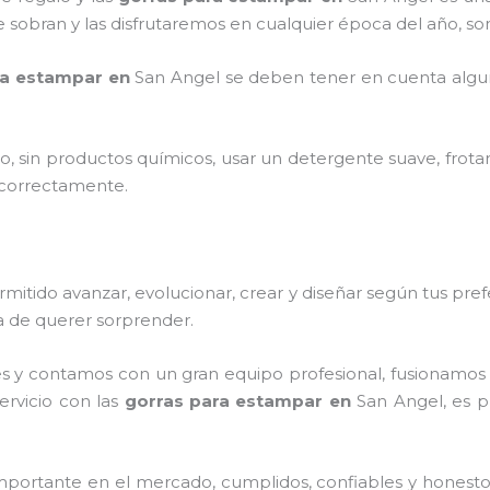
e sobran y las disfrutaremos en cualquier época del año, s
ra estampar en
San Angel
se deben tener en cuenta alg
o, sin productos químicos, usar un detergente suave, frota
s correctamente.
itido avanzar, evolucionar, crear y diseñar según tus pref
ra de querer sorprender.
s y contamos con un gran equipo profesional, fusionamos 
ervicio con las
gorras para estampar
en
San Angel
, es 
portante en el mercado, cumplidos, confiables y honest