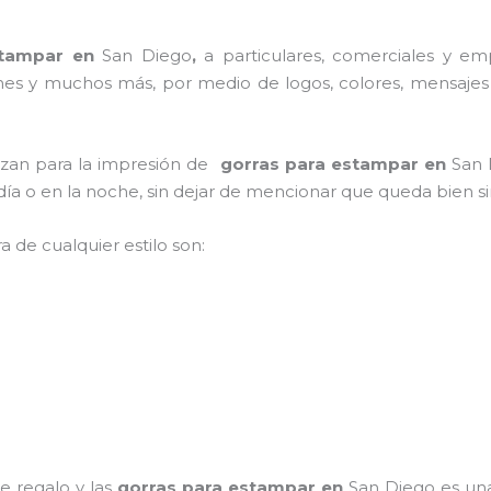
stampar en
San Diego
,
a particulares, comerciales y emp
iones y muchos más, por medio de logos, colores, mensajes
ilizan para la impresión de
gorras para estampar en
San
l día o en la noche, sin dejar de mencionar que queda bien s
a de cualquier estilo son:
e regalo y las
gorras para estampar en
San Diego
es una