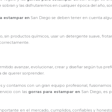
e sobran y las disfrutaremos en cualquier época del año, s
ra estampar en
San Diego
se deben tener en cuenta alg
o, sin productos químicos, usar un detergente suave, frota
s correctamente.
itido avanzar, evolucionar, crear y diseñar según tus pref
ra de querer sorprender.
s y contamos con un gran equipo profesional, fusionamos 
ervicio con las
gorras para estampar
en
San Diego
, es 
portante en el mercado, cumplidos, confiables y honest